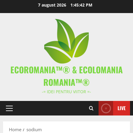
Skip
7 august 2026
1:45:42 PM
to
content
ECOROMANIA™® & ECOLOMANIA
ROMANIA™®
-= IDEI PENTRU VIITOR =-
LIVE
Primary
Menu
Home
sodium