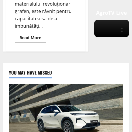
materialului revoluționar
grafen, este râvnit pentru
AgroTV Live
capacitatea sa de a
îmbunătăți...
Read
Read More
more
about
Îmbunătățirea
bateriilor
cu
ioni
de
sodiu
YOU MAY HAVE MISSED
cu
grafen
nanocelular
robust
din
punct
de
vedere
mecanic