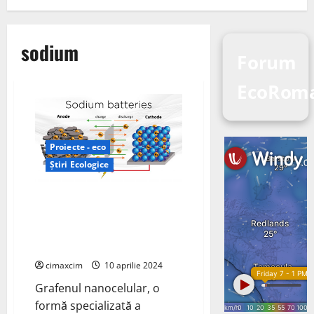
sodium
Forum
EcoRom
Proiecte - eco
Știri Ecologice
Îmbunătățirea bateriilor cu
ioni de sodiu cu grafen
nanocelular robust din punct de
vedere mecanic
cimaxcim
10 aprilie 2024
Grafenul nanocelular, o
formă specializată a