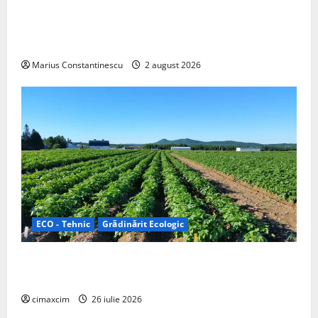
rulotă electrică care folosește bateria de 87 kWh nu
doar pentru tracțiune, ci și pentru încălzire complet
off‑grid
Marius Constantinescu
2 august 2026
ECO - Tehnic
Grădinărit Ecologic
Agricultura Viitorului: Tranziția Ecologică bazată pe
Tehnologie, nu pe Chimicale
cimaxcim
26 iulie 2026