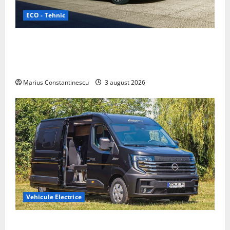
ECO - Tehnic
Geely lansează „Thunder”, unul dintre cele mai
compacte și eficiente sisteme de acționare electrică
din lume
Marius Constantinescu
3 august 2026
Vehicule Electrice
Interstar‑e Relax: Nissan și Eifelland au creat o