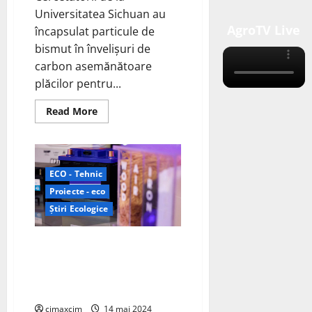
Universitatea Sichuan au
AgroTV Live
încapsulat particule de
bismut în învelișuri de
carbon asemănătoare
plăcilor pentru...
Read
Read More
more
about
Echipa
Universității
Sichuan
încapsulează
ECO - Tehnic
particulele
de
Proiecte - eco
bismut
în
Știri Ecologice
carcase
de
carbon
Altris și Clarios oficializează un
asemănătoare
plăcilor
acord de dezvoltare comună
ca
pentru sisteme de baterii cu
anozi
de
ioni de sodiu de joasă tensiune
înaltă
performanță
cimaxcim
14 mai 2024