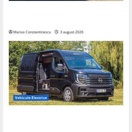
Geely lansează „Thunder”, unul dintre cele mai
compacte și eficiente sisteme de acționare electrică
din lume
Marius Constantinescu
3 august 2026
Vehicule Electrice
Interstar‑e Relax: Nissan și Eifelland au creat o
rulotă electrică care folosește bateria de 87 kWh nu
doar pentru tracțiune, ci și pentru încălzire complet