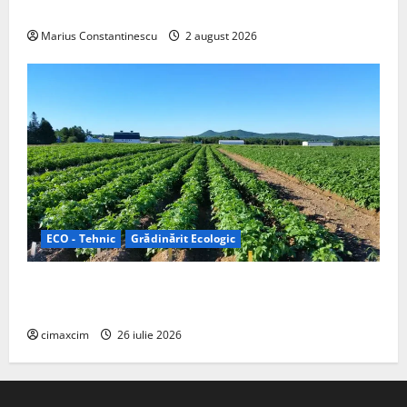
off‑grid
Marius Constantinescu
2 august 2026
ECO - Tehnic
Grădinărit Ecologic
Agricultura Viitorului: Tranziția Ecologică bazată pe
Tehnologie, nu pe Chimicale
cimaxcim
26 iulie 2026