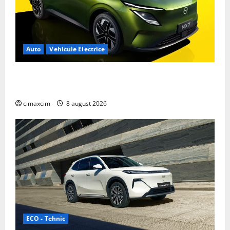
Auto
Vehicule Electrice
Nissan NX7: SUV-ul electrificat accesibil care extinde
gama Nissan în China
cimaxcim
8 august 2026
ECO - Tehnic