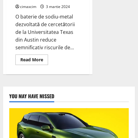
joasă
cimaxcim
3 martie 2024
tensiune
O baterie de sodiu-metal
dezvoltată de cercetătorii
de la Universitatea Texas
din Austin reduce
semnificativ riscurile de...
Read
Read More
more
about
O
baterie
de
sodiu-
metal
dezvoltată
YOU MAY HAVE MISSED
de
cercetătorii
de
la
Universitatea
Texas
din
Austin