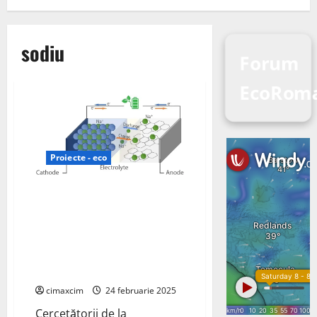
sodiu
Forum
EcoRoma
Proiecte - eco
Echipa Universității Sichuan
încapsulează particulele de
bismut în carcase de carbon
asemănătoare plăcilor ca anozi
de înaltă performanță pentru
bateriile cu ioni de sodiu
cimaxcim
24 februarie 2025
Cercetătorii de la