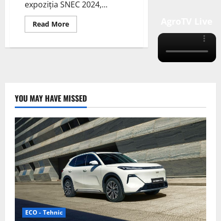
expoziția SNEC 2024,...
AgroTV Live
Read
Read More
more
about
Honor
Solar
Strălucește
la
SNEC
2024
YOU MAY HAVE MISSED
ECO - Tehnic