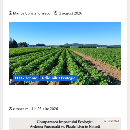
off‑grid
Marius Constantinescu
2 august 2026
ECO - Tehnic
Grădinărit Ecologic
Agricultura Viitorului: Tranziția Ecologică bazată pe
Tehnologie, nu pe Chimicale
cimaxcim
26 iulie 2026