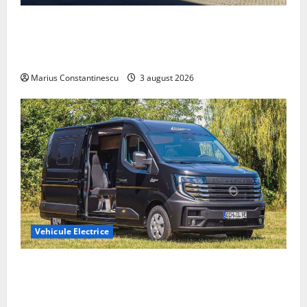
Geely lansează „Thunder”, unul dintre cele mai
compacte și eficiente sisteme de acționare electrică
din lume
Marius Constantinescu
3 august 2026
Vehicule Electrice
Interstar‑e Relax: Nissan și Eifelland au creat o
rulotă electrică care folosește bateria de 87 kWh nu
doar pentru tracțiune, ci și pentru încălzire complet