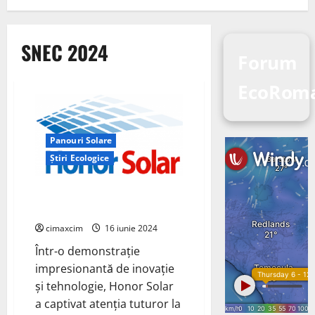
SNEC 2024
Forum
EcoRoma
Panouri Solare
Știri Ecologice
Honor Solar Strălucește la
SNEC 2024
cimaxcim
16 iunie 2024
Într-o demonstrație
impresionantă de inovație
și tehnologie, Honor Solar
a captivat atenția tuturor la