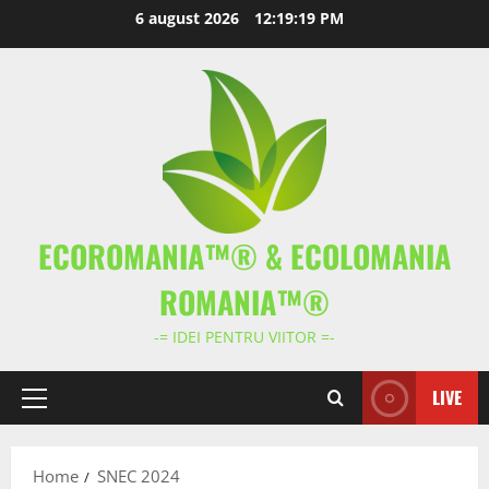
Skip
6 august 2026
12:19:19 PM
to
content
ECOROMANIA™® & ECOLOMANIA
ROMANIA™®
-= IDEI PENTRU VIITOR =-
LIVE
Primary
Menu
Home
SNEC 2024