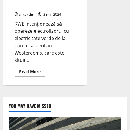
Eemshydrogen pentru proiectul
său Eemshydrogen „H2 verde”.
cimaxcim
2 mai 2024
RWE intenționează să
opereze electrolizorul cu
electricitate verde de la
parcul său eolian
Westereems, care este
situat...
Read
Read More
more
about
RWE
primește
124,9
milioane
EUR
pentru
YOU MAY HAVE MISSED
proiectul
Eemshydrogen
pentru
proiectul
său
Eemshydrogen