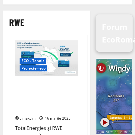
RWE
Forum
EcoRoma
ECO - Tehnic
Proiecte - eco
RWE și TotalEnergies au
convenit asupra unui acord de
preluare pe termen lung pentru
hidrogenul verde; 30.000 de
tone pe an
cimaxcim
16 martie 2025
TotalEnergies și RWE