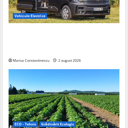
Vehicule Electrice
Interstar‑e Relax: Nissan și Eifelland au creat o
rulotă electrică care folosește bateria de 87 kWh nu
doar pentru tracțiune, ci și pentru încălzire complet
off‑grid
Marius Constantinescu
2 august 2026
ECO - Tehnic
Grădinărit Ecologic