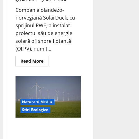
pe
an
Compania olandezo-
norvegiană SolarDuck, cu
sprijinul RWE, a instalat
proiectul său de energie
solară offshore flotantă
(OFPV), numit...
Read
Read More
more
about
Merganser:
Proiectul
de
Energie
Solară
Flotantă
de
Natura și Mediu
0,5
MWp
Știri Ecologice
Instalat
cu
Succes
RWE primește 124,9 milioane
în
Marea
EUR pentru proiectul
Nordului