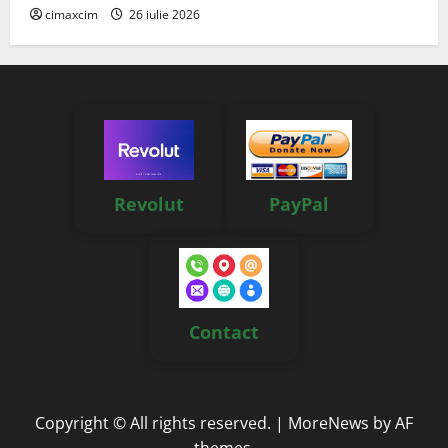
cimaxcim
26 iulie 2026
Revolut
PayPal
Contact
Copyright © All rights reserved.
|
MoreNews
by AF
themes.