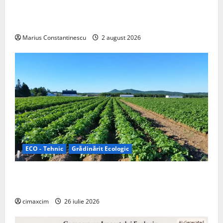
doar pentru tracțiune, ci și pentru încălzire complet
off‑grid
Marius Constantinescu
2 august 2026
ECO - Tehnic
Grădinărit Ecologic
Agricultura Viitorului: Tranziția Ecologică bazată pe
Tehnologie, nu pe Chimicale
cimaxcim
26 iulie 2026