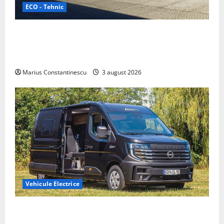
ECO - Tehnic
Geely lansează „Thunder”, unul dintre cele mai
compacte și eficiente sisteme de acționare electrică
din lume
Marius Constantinescu
3 august 2026
Vehicule Electrice
Interstar‑e Relax: Nissan și Eifelland au creat o
rulotă electrică care folosește bateria de 87 kWh nu