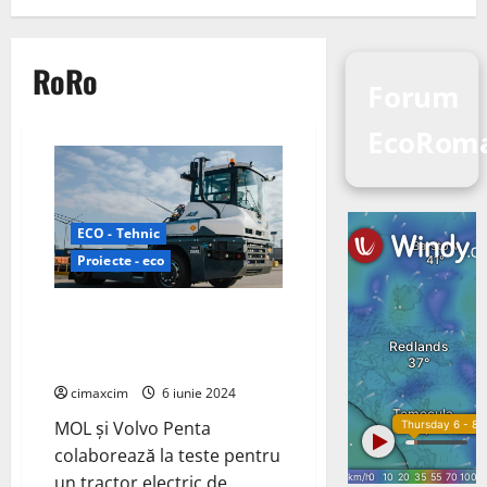
RoRo
Forum
EcoRom
ECO - Tehnic
Proiecte - eco
MOL și Volvo Penta se asociază
pentru a dezvolta tractoare
RoRo 4X4 complet electrice
cimaxcim
6 iunie 2024
MOL și Volvo Penta
colaborează la teste pentru
un tractor electric de