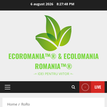
Skip
6 august 2026
8:27:48 PM
to
content
ECOROMANIA™® & ECOLOMANIA
ROMANIA™®
-= IDEI PENTRU VIITOR =-
LIVE
Primary
Menu
Home
RoRo