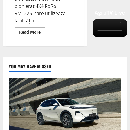
pionierat 4X4 RoRo,
AgroTV Live
RME225, care utilizează
facilitățile...
Read
Read More
more
about
MOL
și
Volvo
Penta
se
asociază
YOU MAY HAVE MISSED
pentru
a
dezvolta
tractoare
RoRo
4X4
complet
electrice