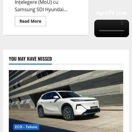
Înțelegere (MoU) cu
Samsung SDI Hyundai...
AgroTV Live
Read
Read More
more
about
Hyundai,
Kia
și
Samsung
SDI
colaborează
pentru
YOU MAY HAVE MISSED
dezvoltarea
bateriilor
destinate
roboților
ECO - Tehnic