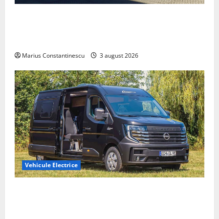
Geely lansează „Thunder”, unul dintre cele mai
compacte și eficiente sisteme de acționare electrică
din lume
Marius Constantinescu
3 august 2026
Vehicule Electrice
Interstar‑e Relax: Nissan și Eifelland au creat o
rulotă electrică care folosește bateria de 87 kWh nu
doar pentru tracțiune, ci și pentru încălzire complet