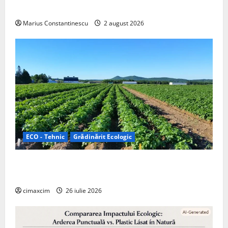
off‑grid
Marius Constantinescu
2 august 2026
ECO - Tehnic
Grădinărit Ecologic
Agricultura Viitorului: Tranziția Ecologică bazată pe
Tehnologie, nu pe Chimicale
cimaxcim
26 iulie 2026