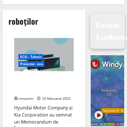
roboților
Forum
EcoRom
ECO - Tehnic
Proiecte - eco
Hyundai, Kia și Samsung SDI
colaborează pentru dezvoltarea
bateriilor destinate roboților
cimaxcim
25 februarie 2025
Hyundai Motor Company și
Kia Corporation au semnat
un Memorandum de