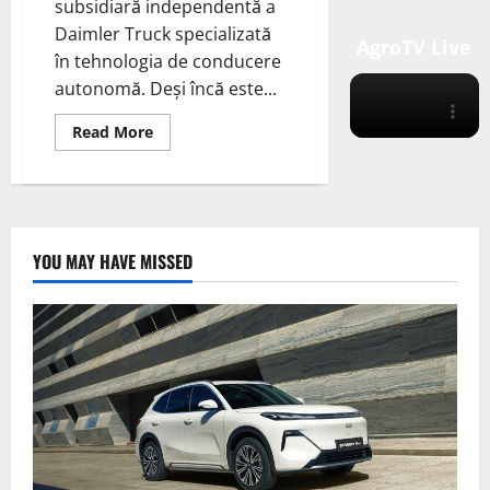
subsidiară independentă a
Daimler Truck specializată
AgroTV Live
în tehnologia de conducere
autonomă. Deși încă este...
Read
Read More
more
about
Freightliner
eCascadia
cu
propulsie
electrică
dezvoltat
YOU MAY HAVE MISSED
de
Torc
Robotics