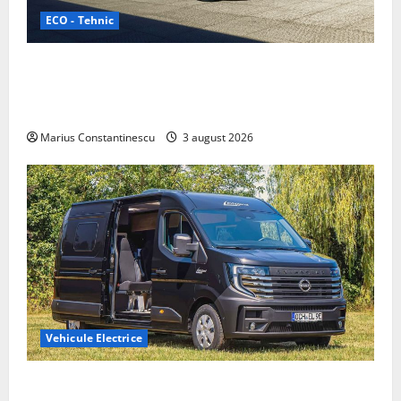
ECO - Tehnic
Geely lansează „Thunder”, unul dintre cele mai
compacte și eficiente sisteme de acționare electrică
din lume
Marius Constantinescu
3 august 2026
Vehicule Electrice
Interstar‑e Relax: Nissan și Eifelland au creat o