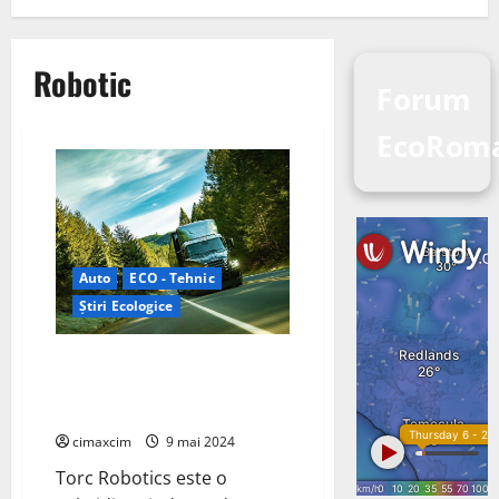
Robotic
Forum
EcoRom
Auto
ECO - Tehnic
Știri Ecologice
Freightliner eCascadia cu
propulsie electrică dezvoltat de
Torc Robotics
cimaxcim
9 mai 2024
Torc Robotics este o