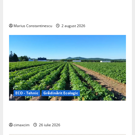
rulotă electrică care folosește bateria de 87 kWh nu
doar pentru tracțiune, ci și pentru încălzire complet
off‑grid
Marius Constantinescu
2 august 2026
ECO - Tehnic
Grădinărit Ecologic
Agricultura Viitorului: Tranziția Ecologică bazată pe
Tehnologie, nu pe Chimicale
cimaxcim
26 iulie 2026