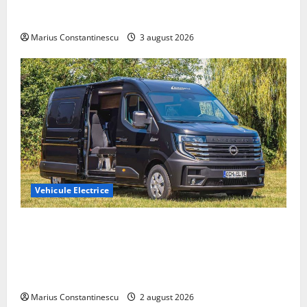
compacte și eficiente sisteme de acționare electrică
din lume
Marius Constantinescu
3 august 2026
Vehicule Electrice
Interstar‑e Relax: Nissan și Eifelland au creat o
rulotă electrică care folosește bateria de 87 kWh nu
doar pentru tracțiune, ci și pentru încălzire complet
off‑grid
Marius Constantinescu
2 august 2026