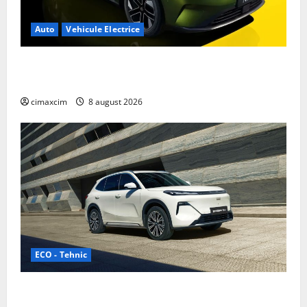
Auto
Vehicule Electrice
Nissan NX7: SUV-ul electrificat accesibil care extinde
gama Nissan în China
cimaxcim
8 august 2026
ECO - Tehnic
Geely lansează „Thunder”, unul dintre cele mai