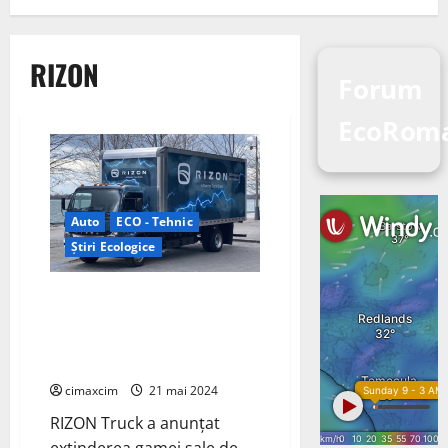
RIZON
Forum
EcoRom
Auto
ECO - Tehnic
Știri Ecologice
RIZON Truck a anunțat
extinderea gamei sale de
vehicule electrice cu două
modele noi, e18Mx și e18Lx
cimaxcim
21 mai 2024
RIZON Truck a anunțat