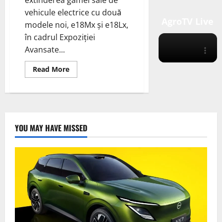
extinderea gamei sale de
vehicule electrice cu două
AgroTV Live
modele noi, e18Mx și e18Lx,
în cadrul Expoziției
Avansate...
Read
Read More
more
about
RIZON
Truck
a
anunțat
extinderea
gamei
YOU MAY HAVE MISSED
sale
de
vehicule
electrice
cu
două
modele
noi,
e18Mx
și
e18Lx