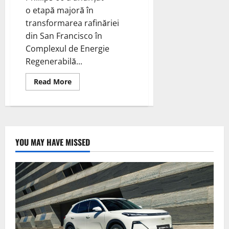
o etapă majoră în
transformarea rafinăriei
din San Francisco în
Complexul de Energie
Regenerabilă...
Read
Read More
more
about
Phillips
66
anunță
o
etapă
majoră
YOU MAY HAVE MISSED
în
producția
de
motorină
regenerabilă