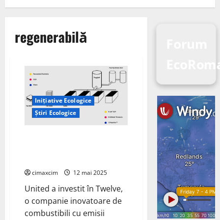
regenerabilă
Forum
EcoRoma
Inițiative Ecologice
Știri Ecologice
CO2 și apa în combustibil
sustenabil pentru aviație (SAF)
folosind energie regenerabilă
cimaxcim
12 mai 2025
United a investit în Twelve,
o companie inovatoare de
combustibili cu emisii