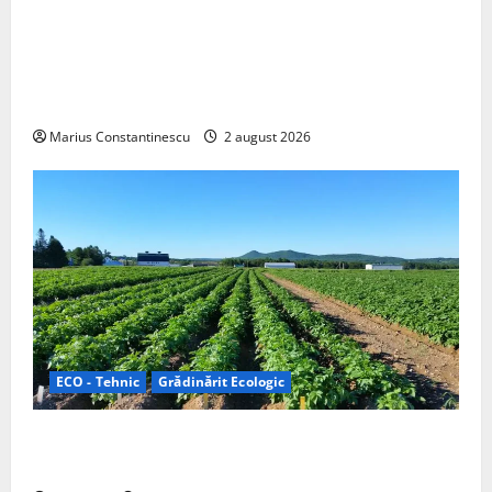
Interstar‑e Relax: Nissan și Eifelland au creat o
rulotă electrică care folosește bateria de 87 kWh nu
doar pentru tracțiune, ci și pentru încălzire complet
off‑grid
Marius Constantinescu
2 august 2026
ECO - Tehnic
Grădinărit Ecologic
Agricultura Viitorului: Tranziția Ecologică bazată pe
Tehnologie, nu pe Chimicale