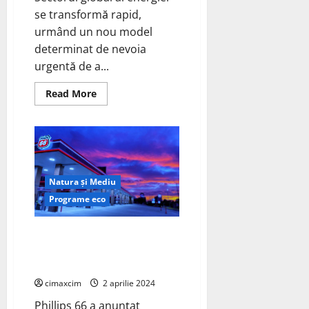
se transformă rapid,
urmând un nou model
determinat de nevoia
urgentă de a...
Read
Read More
more
about
Energie
regenerabilă
variabilă,
generare
descentralizată
de
energie
Natura și Mediu
și
necesitatea
Programe eco
imperioasă
de
a
Phillips 66 anunță o etapă
reduce
emisiile
majoră în producția de
de
motorină regenerabilă
carbon.
cimaxcim
2 aprilie 2024
Phillips 66 a anunțat