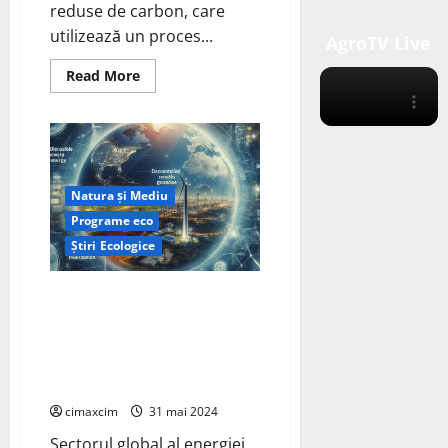
reduse de carbon, care
utilizează un proces...
AgroTV Live
Read
Read More
more
about
CO2
și
apa
în
combustibil
sustenabil
Natura și Mediu
pentru
aviație
Programe eco
(SAF)
folosind
Știri Ecologice
energie
regenerabilă
Energie regenerabilă variabilă,
generare descentralizată de
energie și necesitatea
imperioasă de a reduce emisiile
de carbon.
cimaxcim
31 mai 2024
Sectorul global al energiei