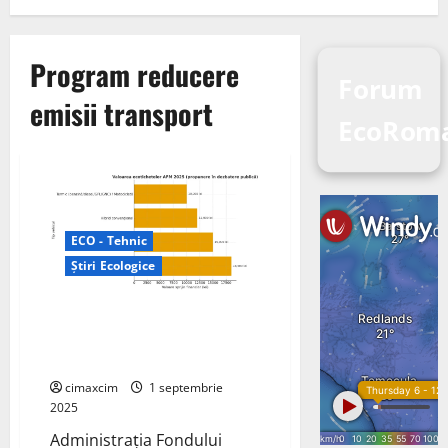
Program reducere
Forum
emisii transport
EcoRom
ECO - Tehnic
Știri Ecologice
Rabla pentru mașini verzi (ev)
din luna septembrie 2025
pentru persoane fizice
cimaxcim
1 septembrie
2025
Administraţia Fondului