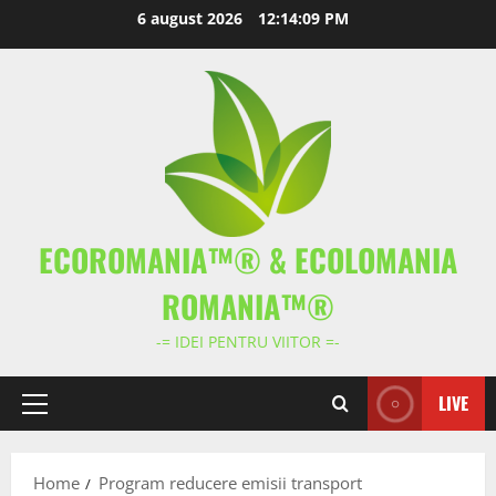
Skip
6 august 2026
12:14:09 PM
to
content
ECOROMANIA™® & ECOLOMANIA
ROMANIA™®
-= IDEI PENTRU VIITOR =-
LIVE
Primary
Menu
Home
Program reducere emisii transport