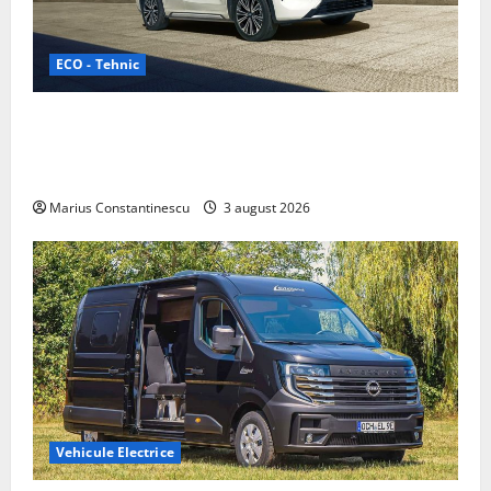
ECO - Tehnic
Geely lansează „Thunder”, unul dintre cele mai
compacte și eficiente sisteme de acționare electrică
din lume
Marius Constantinescu
3 august 2026
Vehicule Electrice