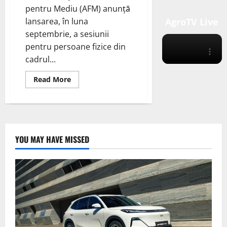
pentru Mediu (AFM) anunţă
lansarea, în luna
AgroTV Live
septembrie, a sesiunii
pentru persoane fizice din
cadrul...
Read
Read More
more
about
Rabla
pentru
mașini
verzi
(ev)
din
YOU MAY HAVE MISSED
luna
septembrie
2025
pentru
persoane
fizice