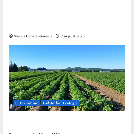
Interstar‑e Relax: Nissan și Eifelland au creat o
rulotă electrică care folosește bateria de 87 kWh nu
doar pentru tracțiune, ci și pentru încălzire complet
off‑grid
Marius Constantinescu
2 august 2026
ECO - Tehnic
Grădinărit Ecologic
Agricultura Viitorului: Tranziția Ecologică bazată pe
Tehnologie, nu pe Chimicale