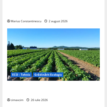
rulotă electrică care folosește bateria de 87 kWh nu
doar pentru tracțiune, ci și pentru încălzire complet
off‑grid
Marius Constantinescu
2 august 2026
ECO - Tehnic
Grădinărit Ecologic
Agricultura Viitorului: Tranziția Ecologică bazată pe
Tehnologie, nu pe Chimicale
cimaxcim
26 iulie 2026