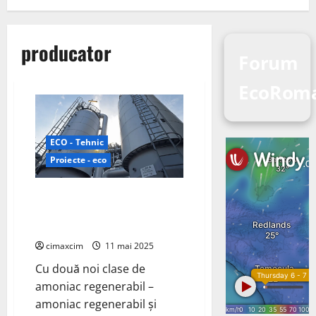
producator
Forum
EcoRoma
ECO - Tehnic
Proiecte - eco
BASF devine primul producător
de amoniac regenerabil din
Europa Centrală
cimaxcim
11 mai 2025
Cu două noi clase de
amoniac regenerabil –
amoniac regenerabil și