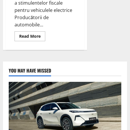
a stimulentelor fiscale
pentru vehiculele electrice
Producătorii de
automobile...
Read
Read More
more
about
Producătorii
auto
*Ford*
fac
eliminare
treptata
YOU MAY HAVE MISSED
a
stimulentelor
fiscale
pentru
vehiculele
electrice