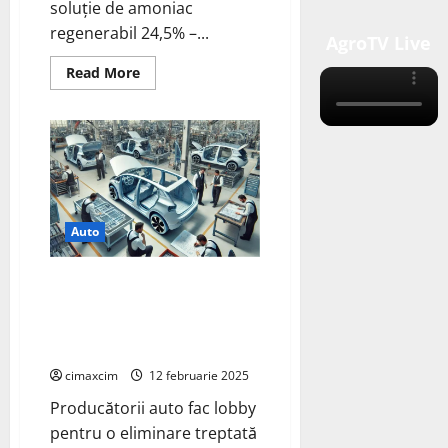
soluție de amoniac
regenerabil 24,5% –...
AgroTV Live
Read
Read More
more
about
BASF
devine
primul
producător
de
amoniac
regenerabil
din
Europa
Auto
Centrală
Producătorii auto *Ford* fac
eliminare treptata a
stimulentelor fiscale pentru
vehiculele electrice
cimaxcim
12 februarie 2025
Producătorii auto fac lobby
pentru o eliminare treptată