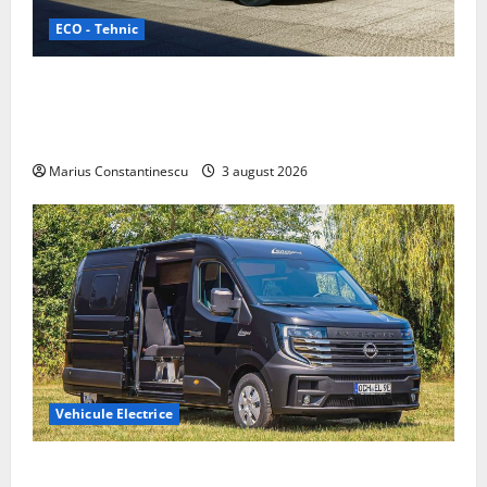
ECO - Tehnic
Geely lansează „Thunder”, unul dintre cele mai
compacte și eficiente sisteme de acționare electrică
din lume
Marius Constantinescu
3 august 2026
Vehicule Electrice
Interstar‑e Relax: Nissan și Eifelland au creat o