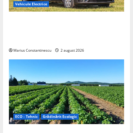
Vehicule Electrice
Interstar‑e Relax: Nissan și Eifelland au creat o
rulotă electrică care folosește bateria de 87 kWh nu
doar pentru tracțiune, ci și pentru încălzire complet
off‑grid
Marius Constantinescu
2 august 2026
ECO - Tehnic
Grădinărit Ecologic
Agricultura Viitorului: Tranziția Ecologică bazată pe