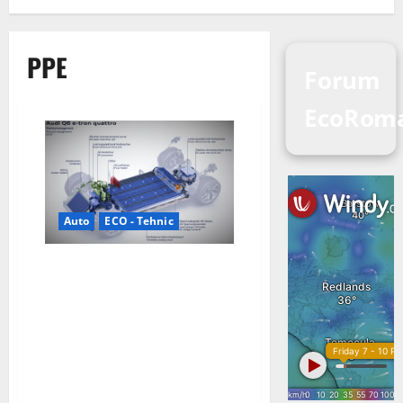
PPE
Forum
EcoRom
Auto
ECO - Tehnic
Premium Platform Electric
(PPE) de la Audi, dezvoltat în
comun cu Porsche, este o
componentă cheie pentru
extinderea portofoliului global
de modele Audi integral
electrice.