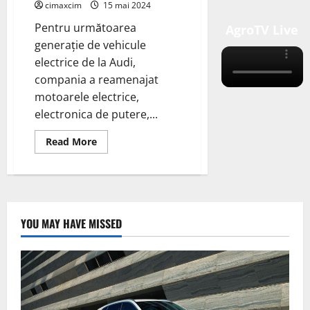
cimaxcim
15 mai 2024
Pentru următoarea
AgroTV Live
generație de vehicule
electrice de la Audi,
compania a reamenajat
motoarele electrice,
electronica de putere,...
Read
Read More
more
about
Premium
Platform
Electric
(PPE)
de
la
YOU MAY HAVE MISSED
Audi,
dezvoltat
în
comun
cu
Porsche,
este
o
componentă