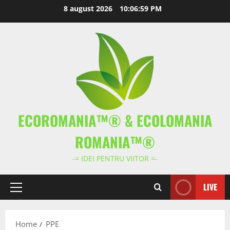
Skip
8 august 2026
10:06:59 PM
to
content
ECOROMANIA™® & ECOLOMANIA
ROMANIA™®
-= IDEI PENTRU VIITOR =-
LIVE
Primary
Menu
Home
PPE