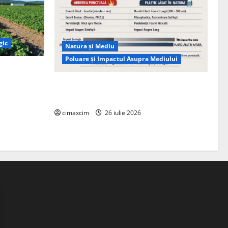
gic
Natura și Mediu
Poluare și Impactul Asupra Mediului
ția
ie, nu pe
Managementul deșeurilor în România:
probleme reale, soluții și tehnologii noi
cimaxcim
26 iulie 2026