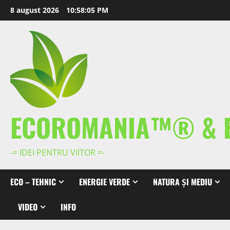
Skip
8 august 2026
10:58:05 PM
to
content
ECOROMANIA™® & 
-= IDEI PENTRU VIITOR =-
ECO – TEHNIC
ENERGIE VERDE
NATURA ȘI MEDIU
VIDEO
INFO