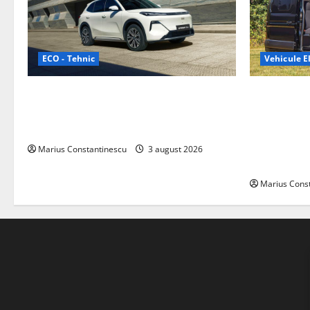
ECO - Tehnic
Vehicule El
Geely lansează „Thunder”, unul dintre
Interstar‑e 
cele mai compacte și eficiente sisteme
creat o rul
de acționare electrică din lume
bateria de 
tracțiune, c
Marius Constantinescu
3 august 2026
off‑grid
Marius Cons