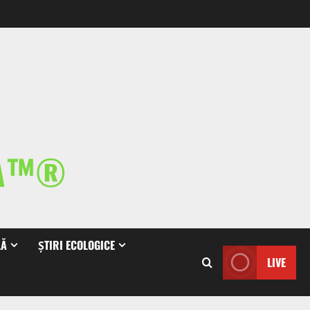
IA™®
LĂ
ȘTIRI ECOLOGICE
LIVE