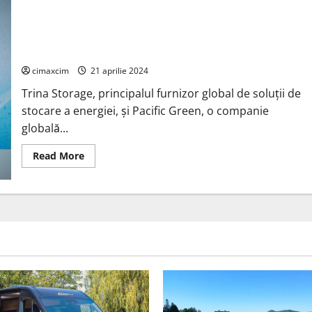
Inaugurează
Cele
Mai
Trina Storage și Pacific Green semnează o scrisoare de
Mari
intenție pentru un sistem de stocare a energiei de 1.500
Ferme
Eoliene
MWh
Offshore
din
cimaxcim
21 aprilie 2024
Asia-
Pacific
Trina Storage, principalul furnizor global de soluții de
stocare a energiei, și Pacific Green, o companie
globală...
Read
Read More
more
about
Trina
Storage
și
Pacific
Green
semnează
o
scrisoare
de
intenție
pentru
un
sistem
de