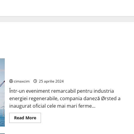
Ørsted Inaugurează Cele Mai Mari Ferme Eoliene Offshore din
Asia-Pacific
cimaxcim
25 aprilie 2024
Într-un eveniment remarcabil pentru industria
energiei regenerabile, compania daneză Ørsted a
inaugurat oficial cele mai mari ferme...
Read
Read More
more
about
Ørsted