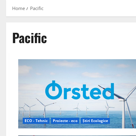
Home
Pacific
Pacific
ECO - Tehnic
Proiecte - eco
Știri Ecologice