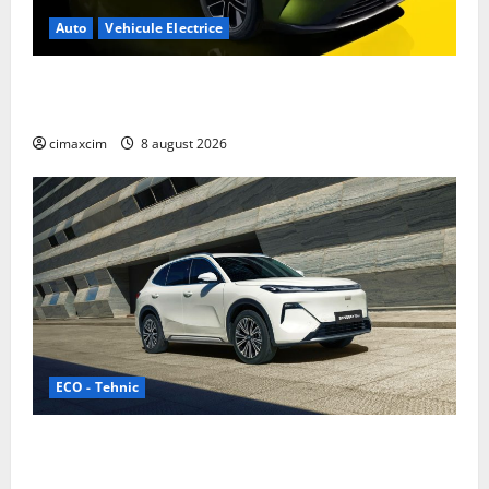
Auto
Vehicule Electrice
Nissan NX7: SUV-ul electrificat accesibil care extinde
gama Nissan în China
cimaxcim
8 august 2026
ECO - Tehnic
Geely lansează „Thunder”, unul dintre cele mai
compacte și eficiente sisteme de acționare electrică