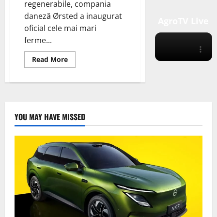
regenerabile, compania
daneză Ørsted a inaugurat
AgroTV Live
oficial cele mai mari
ferme...
Read
Read More
more
about
Ørsted
Inaugurează
Cele
Mai
Mari
Ferme
YOU MAY HAVE MISSED
Eoliene
Offshore
din
Asia-
Pacific