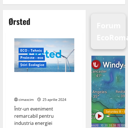
Ørsted
Forum
EcoRom
ECO - Tehnic
Proiecte - eco
Știri Ecologice
Ørsted Inaugurează Cele Mai
Mari Ferme Eoliene Offshore din
Asia-Pacific
cimaxcim
25 aprilie 2024
Într-un eveniment
remarcabil pentru
industria energiei