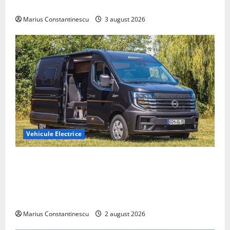
din lume
Marius Constantinescu
3 august 2026
Vehicule Electrice
Interstar‑e Relax: Nissan și Eifelland au creat o
rulotă electrică care folosește bateria de 87 kWh nu
doar pentru tracțiune, ci și pentru încălzire complet
off‑grid
Marius Constantinescu
2 august 2026