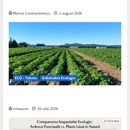
off‑grid
Marius Constantinescu
2 august 2026
ECO - Tehnic
Grădinărit Ecologic
Agricultura Viitorului: Tranziția Ecologică bazată pe
Tehnologie, nu pe Chimicale
cimaxcim
26 iulie 2026