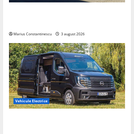
Geely lansează „Thunder”, unul dintre cele mai
compacte și eficiente sisteme de acționare electrică
din lume
Marius Constantinescu
3 august 2026
Vehicule Electrice
Interstar‑e Relax: Nissan și Eifelland au creat o
rulotă electrică care folosește bateria de 87 kWh nu
doar pentru tracțiune, ci și pentru încălzire complet