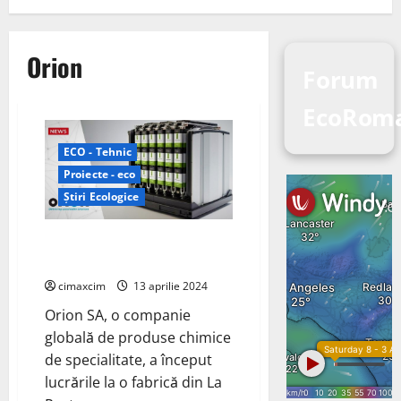
Orion
Forum
EcoRoma
ECO - Tehnic
Proiecte - eco
Știri Ecologice
Aditivii pentru baterii produși
de fabrica Orion din Texas
cimaxcim
13 aprilie 2024
Orion SA, o companie
globală de produse chimice
de specialitate, a început
lucrările la o fabrică din La