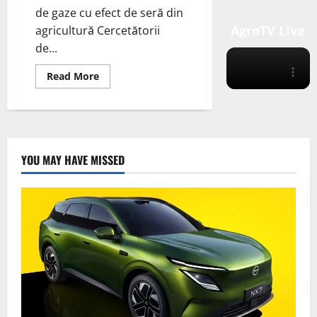
de gaze cu efect de seră din
AgroTV Live
agricultură Cercetătorii
de...
Read
Read More
more
about
(IIASA)
au
propus
o
metodă
inovatoare
YOU MAY HAVE MISSED
pentru
a
reduce
emisiile
de
gaze
cu
efect
de
seră
din
agricultură