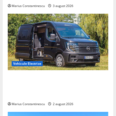
Marius Constantinescu
3 august 2026
Vehicule Electrice
Interstar‑e Relax: Nissan și Eifelland au creat o
rulotă electrică care folosește bateria de 87 kWh nu
doar pentru tracțiune, ci și pentru încălzire complet
off‑grid
Marius Constantinescu
2 august 2026