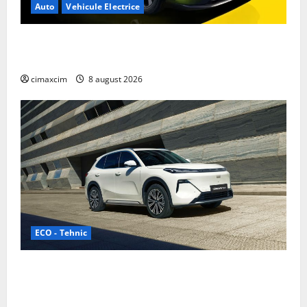
Auto
Vehicule Electrice
Nissan NX7: SUV-ul electrificat accesibil care extinde
gama Nissan în China
cimaxcim
8 august 2026
ECO - Tehnic
Geely lansează „Thunder”, unul dintre cele mai
compacte și eficiente sisteme de acționare electrică
din lume