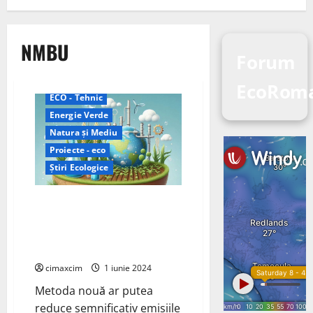
NMBU
Forum
EcoRom
ECO - Tehnic
Energie Verde
Natura și Mediu
Proiecte - eco
Știri Ecologice
(IIASA) au propus o metodă
inovatoare pentru a reduce
emisiile de gaze cu efect de
seră din agricultură
cimaxcim
1 iunie 2024
Metoda nouă ar putea
reduce semnificativ emisiile