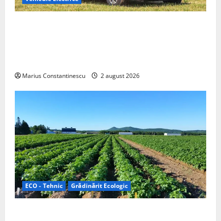
Interstar‑e Relax: Nissan și Eifelland au creat o
rulotă electrică care folosește bateria de 87 kWh nu
doar pentru tracțiune, ci și pentru încălzire complet
off‑grid
Marius Constantinescu
2 august 2026
ECO - Tehnic
Grădinărit Ecologic
Agricultura Viitorului: Tranziția Ecologică bazată pe