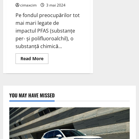
cimaxcim
3 mai 2024
Pe fondul preocupărilor tot
mai mari legate de
impactul PFAS (substanțe
per- și polifluoroalchil), o
substanță chimică...
Read
Read More
more
about
Leclanché
oferă
noi
celule
fără
PFAS
YOU MAY HAVE MISSED
și
oxid
de
niobiu;
intră
în
faza
de
testare