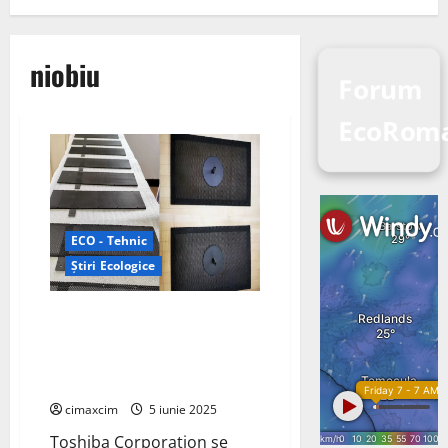
niobiu
Forum
EcoRoma
ECO - Tehnic
Știri Ecologice
Toshiba începe livrările de
mostre de baterie litiu-ion SCiB
Nb; reîncărcabilă cu anod de
oxid de titan și niobiu
cimaxcim
5 iunie 2025
Toshiba Corporation se