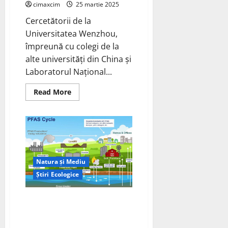
cimaxcim
25 martie 2025
Cercetătorii de la
Universitatea Wenzhou,
împreună cu colegi de la
alte universități din China și
Laboratorul Național...
Read
Read More
more
about
Cercetătorii
îmbunătățesc
capacitățile
de
încărcare
rapidă
ale
Natura și Mediu
bateriilor
Li-
Știri Ecologice
ion
cu
oxid
de
Leclanché oferă noi celule fără
tungsten
PFAS și oxid de niobiu; intră în
de
niobiu
faza de testare