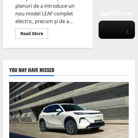
planuri de a introduce un
AgroTV Live
nou model LEAF complet
electric, precum și de a...
Read
Read More
more
about
Nissan
se
pregătește
să
electrifice
piața
YOU MAY HAVE MISSED
europeană
cu
vehiculele
sale
electrice
de
generație
următoare.