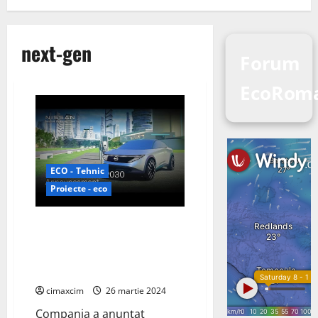
next-gen
Forum
EcoRom
ECO - Tehnic
Proiecte - eco
Nissan se pregătește să
electrifice piața europeană cu
vehiculele sale electrice de
generație următoare.
cimaxcim
26 martie 2024
Compania a anunțat