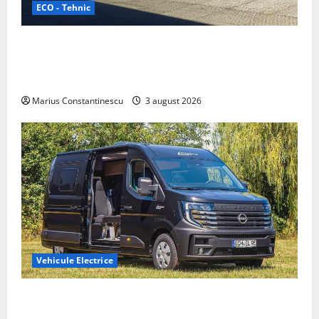
ECO - Tehnic
Geely lansează „Thunder”, unul dintre cele mai
compacte și eficiente sisteme de acționare electrică
din lume
Marius Constantinescu
3 august 2026
Vehicule Electrice
Interstar‑e Relax: Nissan și Eifelland au creat o
rulotă electrică care folosește bateria de 87 kWh nu