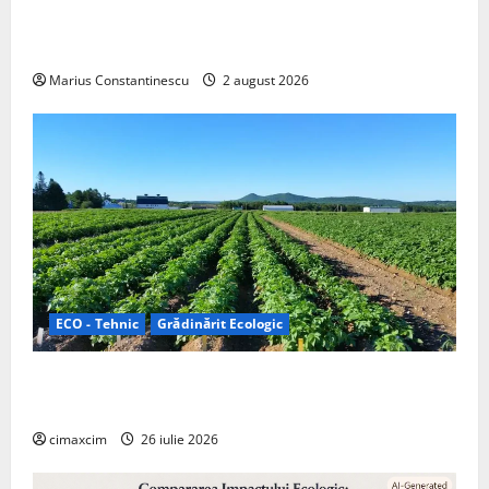
doar pentru tracțiune, ci și pentru încălzire complet
off‑grid
Marius Constantinescu
2 august 2026
ECO - Tehnic
Grădinărit Ecologic
Agricultura Viitorului: Tranziția Ecologică bazată pe
Tehnologie, nu pe Chimicale
cimaxcim
26 iulie 2026