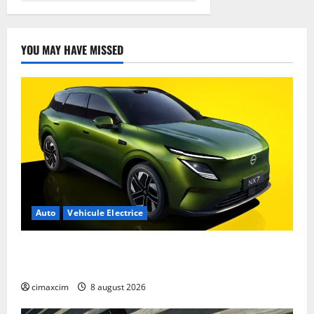
YOU MAY HAVE MISSED
Auto
Vehicule Electrice
Nissan NX7: SUV-ul electrificat accesibil care extinde
gama Nissan în China
cimaxcim
8 august 2026