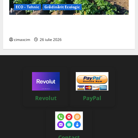
ECO - Tehnic
Grădinărit Ecologic
Agricultura Viitorului: Tranziția Ecologică bazată pe
Tehnologie, nu pe Chimicale
cimaxcim
26 iulie 2026
Revolut
PayPal
Contact