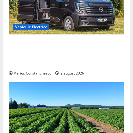
Vehicule Electrice
Interstar‑e Relax: Nissan și Eifelland au creat o
rulotă electrică care folosește bateria de 87 kWh nu
doar pentru tracțiune, ci și pentru încălzire complet
off‑grid
Marius Constantinescu
2 august 2026