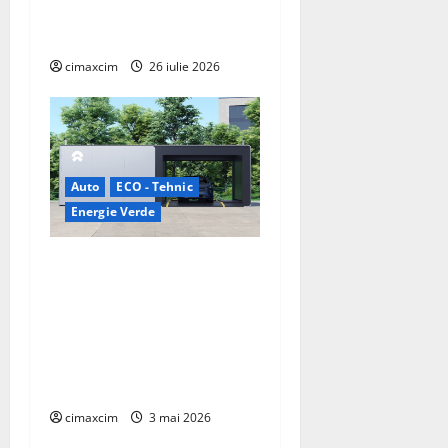
pe Tehnologie, nu pe
Chimicale
cimaxcim
26 iulie 2026
Auto
ECO - Tehnic
Energie Verde
China prezintă tehnologia
care schimbă regulile
jocului: baterii EV cu
încărcare în 6,5 minute.
BYD și CATL conduc
revoluția globală
cimaxcim
3 mai 2026