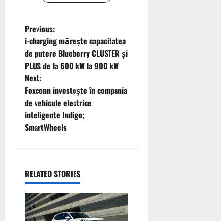
P
Previous:
i-charging mărește capacitatea
o
de putere Blueberry CLUSTER și
PLUS de la 600 kW la 900 kW
s
Next:
t
Foxconn investește în compania
de vehicule electrice
n
inteligente Indigo;
SmartWheels
a
v
i
RELATED STORIES
g
a