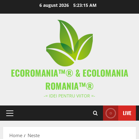
Skip
6 august 2026
5:23:16 AM
to
content
ECOROMANIA™® & ECOLOMANIA
ROMANIA™®
-= IDEI PENTRU VIITOR =-
LIVE
Primary
Menu
Home
Neste