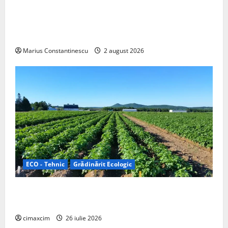
rulotă electrică care folosește bateria de 87 kWh nu
doar pentru tracțiune, ci și pentru încălzire complet
off‑grid
Marius Constantinescu
2 august 2026
ECO - Tehnic
Grădinărit Ecologic
Agricultura Viitorului: Tranziția Ecologică bazată pe
Tehnologie, nu pe Chimicale
cimaxcim
26 iulie 2026