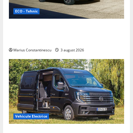
ECO - Tehnic
Geely lansează „Thunder”, unul dintre cele mai
compacte și eficiente sisteme de acționare electrică
din lume
Marius Constantinescu
3 august 2026
Vehicule Electrice
Interstar‑e Relax: Nissan și Eifelland au creat o