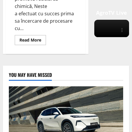
chimică, Neste
AgroTV Live
a efectuat cu succes prima
sa încercare de procesare
cu...
Read
Read More
more
about
Uleiul
de
piroliză
derivat
din
anvelopele
YOU MAY HAVE MISSED
aruncate
a
fost
transformat
în
materie
primă
de
înaltă
calitate