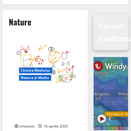
Nature
Forum
EcoRoma
Chimia Mediului
Natura și Mediu
Echipa condusă de PNNL arată
că sublimarea Li2O amestecată
cu precursori bogați în nichel ar
putea scădea costul de
producție a bateriilor
cimaxcim
16 aprilie 2025