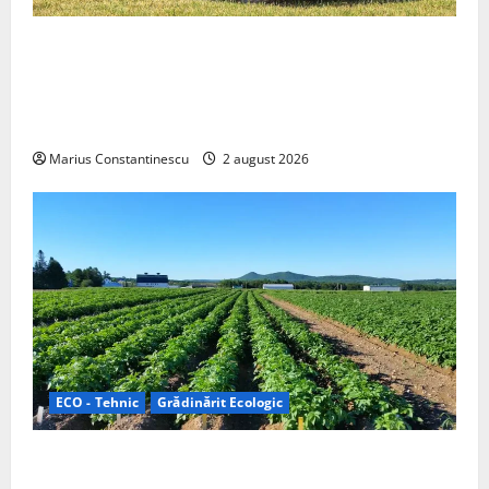
Interstar‑e Relax: Nissan și Eifelland au creat o
rulotă electrică care folosește bateria de 87 kWh nu
doar pentru tracțiune, ci și pentru încălzire complet
off‑grid
Marius Constantinescu
2 august 2026
ECO - Tehnic
Grădinărit Ecologic
Agricultura Viitorului: Tranziția Ecologică bazată pe
Tehnologie, nu pe Chimicale