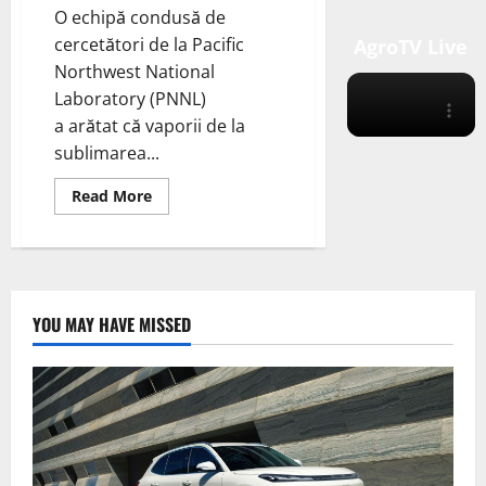
O echipă condusă de
cercetători de la Pacific
AgroTV Live
Northwest National
Laboratory (PNNL)
a arătat că vaporii de la
sublimarea...
Read
Read More
more
about
Echipa
condusă
de
PNNL
arată
că
YOU MAY HAVE MISSED
sublimarea
Li2O
amestecată
cu
precursori
bogați
în
nichel
ar
putea
scădea