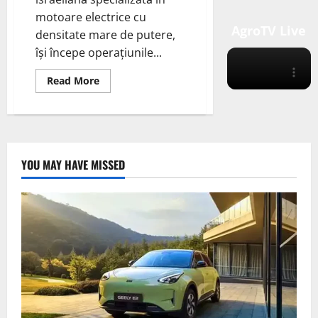
motoare electrice cu
AgroTV Live
densitate mare de putere,
își începe operațiunile...
Read
Read More
more
about
Compania
israeliană
EVR
Motors
deschide
o
YOU MAY HAVE MISSED
fabrică
în
India
pentru
a
produce
bobine
de
motor
electric