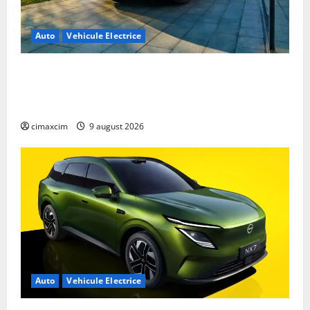
Auto
Vehicule Electrice
Geely E2 – cea mai ieftină mașină electrică din
China cu autonomie reală de 300 km. Analiză
completă 2026
cimaxcim
9 august 2026
Auto
Vehicule Electrice