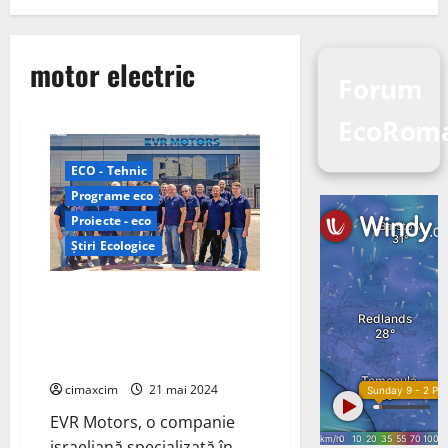
motor electric
Forum
EcoRom
ECO - Tehnic
Programe eco
Proiecte - eco
Știri Ecologice
Compania israeliană EVR
Motors deschide o fabrică în
India pentru a produce bobine
de motor electric
cimaxcim
21 mai 2024
EVR Motors, o companie
israeliană specializată în