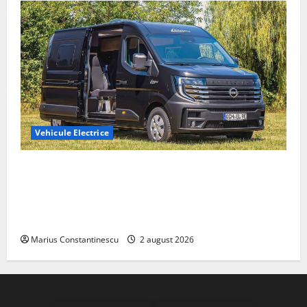
Vehicule Electrice
Interstar‑e Relax: Nissan și Eifelland au creat o
rulotă electrică care folosește bateria de 87 kWh nu
doar pentru tracțiune, ci și pentru încălzire complet
off‑grid
Marius Constantinescu
2 august 2026