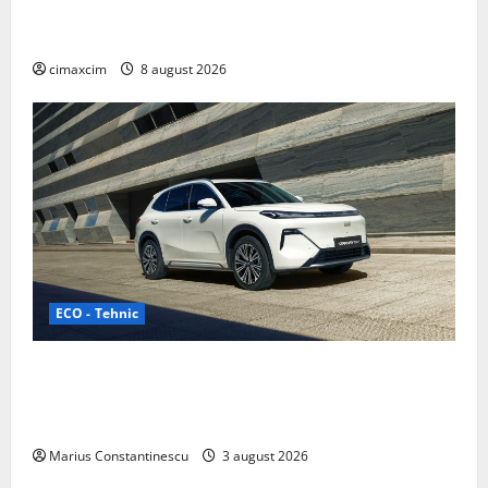
Nissan NX7: SUV-ul electrificat accesibil care extinde
gama Nissan în China
cimaxcim
8 august 2026
ECO - Tehnic
Geely lansează „Thunder”, unul dintre cele mai
compacte și eficiente sisteme de acționare electrică
din lume
Marius Constantinescu
3 august 2026