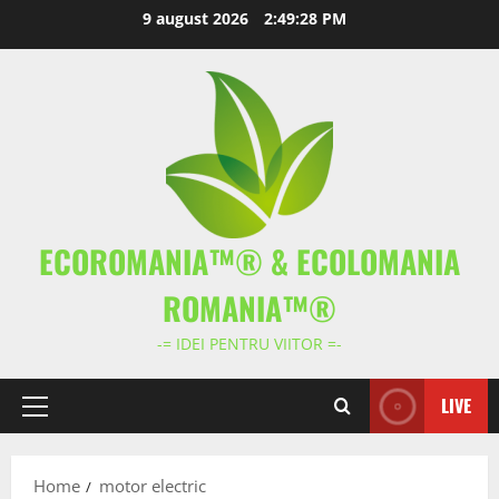
Skip
9 august 2026
2:49:28 PM
to
content
ECOROMANIA™® & ECOLOMANIA
ROMANIA™®
-= IDEI PENTRU VIITOR =-
LIVE
Primary
Menu
Home
motor electric