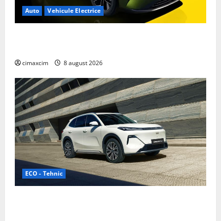
Auto
Vehicule Electrice
Nissan NX7: SUV-ul electrificat accesibil care extinde
gama Nissan în China
cimaxcim
8 august 2026
ECO - Tehnic
Geely lansează „Thunder”, unul dintre cele mai
compacte și eficiente sisteme de acționare electrică