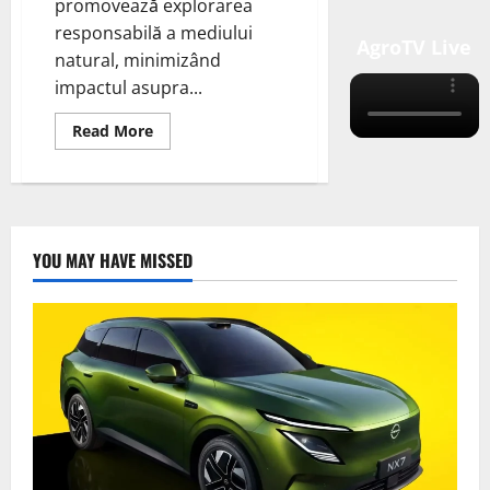
promovează explorarea
responsabilă a mediului
AgroTV Live
natural, minimizând
impactul asupra...
Read
Read More
more
about
Eco-
Turism:
Călătorii
Responsabile
pentru
Protejarea
YOU MAY HAVE MISSED
Naturii