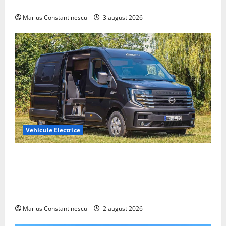
din lume
Marius Constantinescu
3 august 2026
Vehicule Electrice
Interstar‑e Relax: Nissan și Eifelland au creat o
rulotă electrică care folosește bateria de 87 kWh nu
doar pentru tracțiune, ci și pentru încălzire complet
off‑grid
Marius Constantinescu
2 august 2026