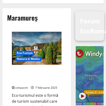
Maramureș
Forum
EcoRoma
Eco-Turism
Natura și Mediu
Eco-Turism: Călătorii
Responsabile pentru Protejarea
Naturii
cimaxcim
7 februarie 2025
Eco-turismul este o formă
de turism sustenabil care