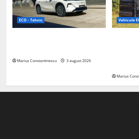
ECO - Tehnic
Vehicule El
Geely lansează „Thunder”, unul dintre
Interstar‑e 
cele mai compacte și eficiente sisteme
creat o rul
de acționare electrică din lume
bateria de 
tracțiune, c
Marius Constantinescu
3 august 2026
off‑grid
Marius Cons