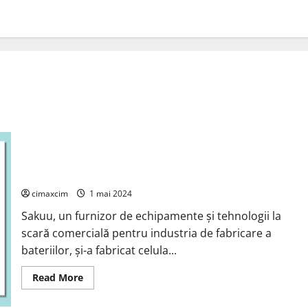
Bateriile Li-metal Cypress imprimate uscat de la Sakuu
realizează 1.000 de cicluri
cimaxcim
1 mai 2024
Sakuu, un furnizor de echipamente și tehnologii la
scară comercială pentru industria de fabricare a
bateriilor, și-a fabricat celula...
Read
Read More
more
about
Bateriile