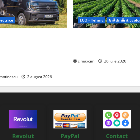
ectrice
ECO - Tehnic
Grădinărit Ecolo
Relax: Nissan și Eifelland au
Agricultura Viitorului: Tranzi
otă electrică care folosește
Ecologică bazată pe Tehnolog
87 kWh nu doar pentru
Chimicale
i și pentru încălzire complet
cimaxcim
26 iulie 2026
tantinescu
2 august 2026
Revolut
PayPal
Contact