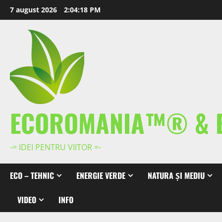
Skip
7 august 2026
2:04:19 PM
to
content
ECOROMANIA™® & 
-= IDEI PENTRU VIITOR =-
ECO – TEHNIC
ENERGIE VERDE
NATURA ȘI MEDIU
VIDEO
INFO