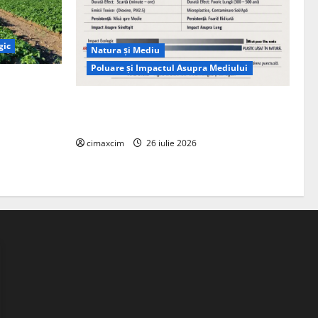
gic
Natura și Mediu
Poluare și Impactul Asupra Mediului
ția
ie, nu pe
Managementul deșeurilor în România:
probleme reale, soluții și tehnologii noi
cimaxcim
26 iulie 2026