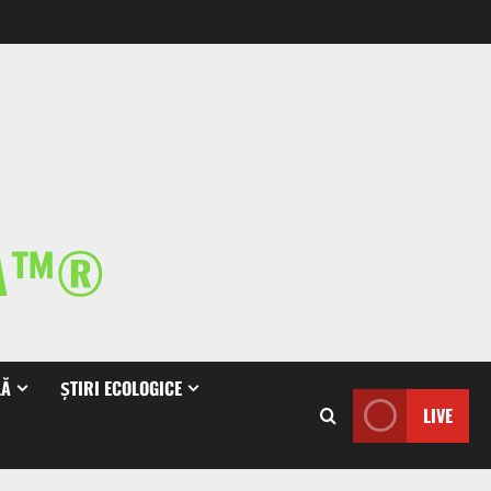
IA™®
LĂ
ȘTIRI ECOLOGICE
LIVE