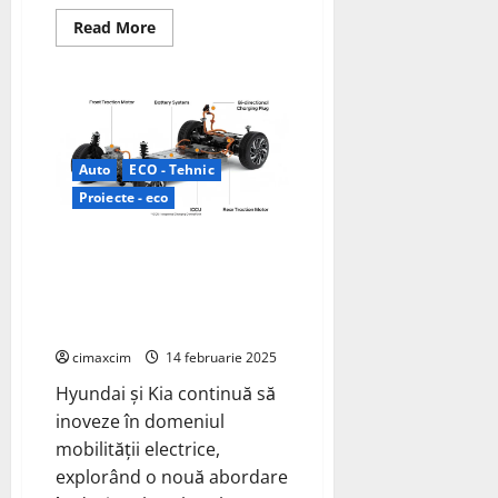
Read
Read More
more
about
Kia
dezvăluie
designul
exterior
al
EV4
Auto
ECO - Tehnic
Proiecte - eco
Hyundai și Kia Reinventează
Designul Vehiculelor Electrice:
Integrarea Bateriilor în
Structura Mașinii
cimaxcim
14 februarie 2025
Hyundai și Kia continuă să
inoveze în domeniul
mobilității electrice,
explorând o nouă abordare