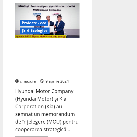
Kia
dezvăluie
EV3
Proiecte - eco
Știri Ecologice
Hyundai Motor Company și Kia
Corporation (Kia) au semnat un
memorandum pentru
cooperarea strategică cu Exide
Energy
cimaxcim
9 aprilie 2024
Hyundai Motor Company
(Hyundai Motor) și Kia
Corporation (Kia) au
semnat un memorandum
de înțelegere (MOU) pentru
cooperarea strategică...