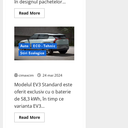
în designul pachetelor...
Read
Read More
more
about
Hyundai
și
Kia
Reinventează
Designul
Vehiculelor
Auto
ECO - Tehnic
Electrice:
Integrarea
Știri Ecologice
Bateriilor
în
Structura
Kia dezvăluie EV3
Mașinii
cimaxcim
24 mai 2024
Modelul EV3 Standard este
oferit exclusiv cu o baterie
de 58,3 kWh, în timp ce
varianta EV3...
Read
Read More
more
about