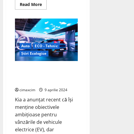
Read
Read More
more
about
Hyundai
Motor
Company
și
Kia
Corporation
(Kia)
au
Auto
ECO - Tehnic
semnat
Știri Ecologice
un
memorandum
pentru
cooperarea
Kia intenționează să introducă
strategică
15 modele electrice noi la nivel
cu
Exide
global până în 2027
Energy
cimaxcim
9 aprilie 2024
Kia a anunțat recent că își
menține obiectivele
ambițioase pentru
vânzările de vehicule
electrice (EV), dar