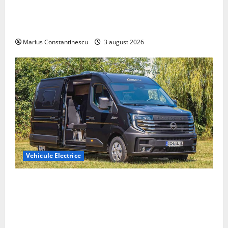
Geely lansează „Thunder”, unul dintre cele mai
compacte și eficiente sisteme de acționare electrică
din lume
Marius Constantinescu
3 august 2026
Vehicule Electrice
Interstar‑e Relax: Nissan și Eifelland au creat o
rulotă electrică care folosește bateria de 87 kWh nu
doar pentru tracțiune, ci și pentru încălzire complet
off‑grid