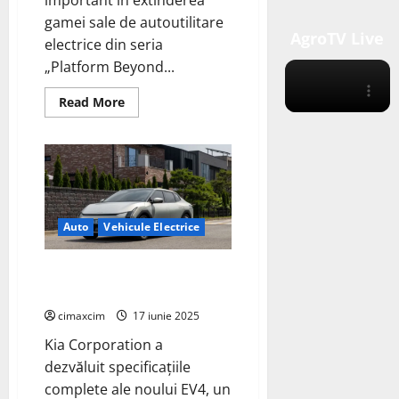
gamei sale de autoutilitare
AgroTV Live
electrice din seria
„Platform Beyond...
Read
Read More
more
about
Kia
lansează
în
Europa
modelul
electric
PV5
Passenger
Auto
Vehicule Electrice
–
o
nouă
Kia dezvăluie specificațiile
generație
de
complete ale modelului EV4
autoutilitare
modulare
cimaxcim
17 iunie 2025
și
flexibile
Kia Corporation a
dezvăluit specificațiile
complete ale noului EV4, un