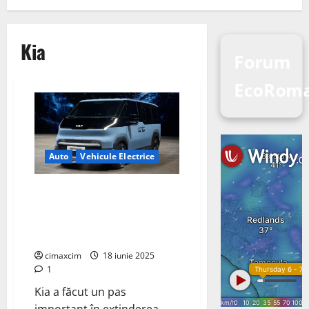
Kia
Forum
EcoRoma
Auto
Vehicule Electrice
Kia lansează în Europa modelul
electric PV5 Passenger – o
nouă generație de autoutilitare
modulare și flexibile
cimaxcim
18 iunie 2025
1
Kia a făcut un pas
important în extinderea