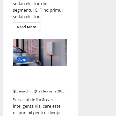
sedan electric din
segmentul C. Fiind primul
sedan electric...
Read
Read More
more
about
Kia
dezvăluie
specificațiile
complete
ale
modelului
EV4
Auto
Kia lansează încărcare
inteligentă și servicii Vehicle-
to-Home (V2H)
cimaxcim
28 februarie 2025
Serviciul de încărcare
inteligentă Kia, care este
disponibil pentru clienții