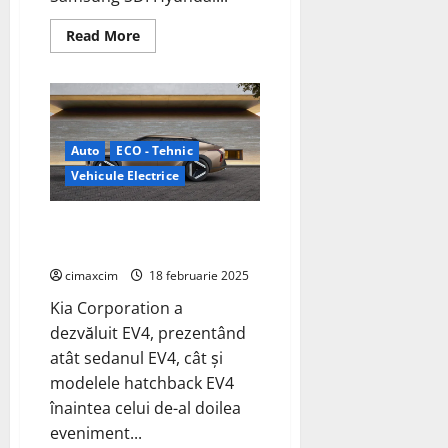
Read
Read More
more
about
Hyundai,
Kia
și
Samsung
SDI
colaborează
Auto
ECO - Tehnic
pentru
dezvoltarea
Vehicule Electrice
bateriilor
destinate
roboților
Kia dezvăluie designul exterior
al EV4
cimaxcim
18 februarie 2025
Kia Corporation a
dezvăluit EV4, prezentând
atât sedanul EV4, cât și
modelele hatchback EV4
înaintea celui de-al doilea
eveniment...