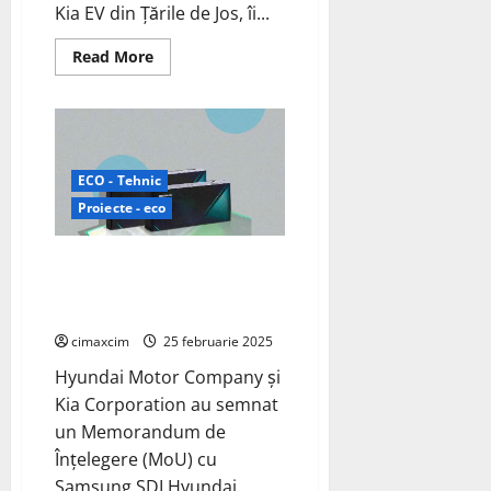
Kia EV din Țările de Jos, îi...
Read
Read More
more
about
Kia
lansează
încărcare
inteligentă
și
servicii
ECO - Tehnic
Vehicle-
to-
Proiecte - eco
Home
(V2H)
Hyundai, Kia și Samsung SDI
colaborează pentru dezvoltarea
bateriilor destinate roboților
cimaxcim
25 februarie 2025
Hyundai Motor Company și
Kia Corporation au semnat
un Memorandum de
Înțelegere (MoU) cu
Samsung SDI Hyundai...