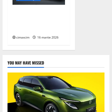
AEROCOMPACT, a lansat o
extensie pentru sistemul
său de acoperiș plat
COMPACTFLAT SN2
cimaxcim
16 martie 2026
YOU MAY HAVE MISSED