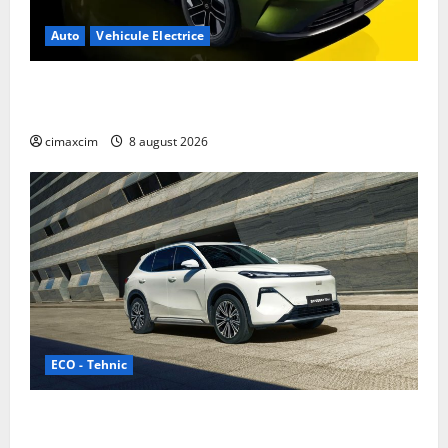
Auto
Vehicule Electrice
Nissan NX7: SUV-ul electrificat accesibil care extinde
gama Nissan în China
cimaxcim
8 august 2026
ECO - Tehnic
Geely lansează „Thunder”, unul dintre cele mai
compacte și eficiente sisteme de acționare electrică