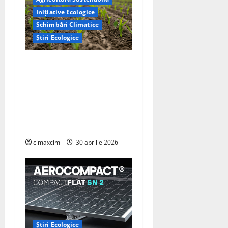
Inițiative Ecologice
Schimbări Climatice
Știri Ecologice
Cercetătorii de la Yale au
identificat o metodă
naturală prin care
agricultura ar putea deveni
un instrument major de
captare a carbonului
cimaxcim
30 aprilie 2026
Știri Ecologice