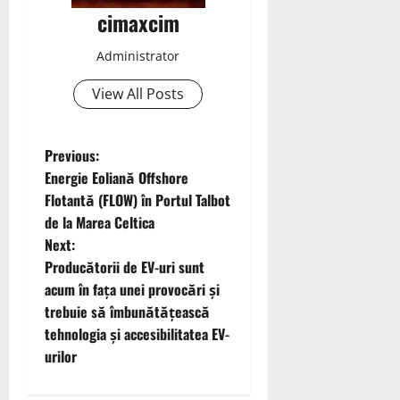
cimaxcim
Administrator
View All Posts
P
Previous:
Energie Eoliană Offshore
o
Flotantă (FLOW) în Portul Talbot
de la Marea Celtica
s
Next:
t
Producătorii de EV-uri sunt
acum în fața unei provocări și
n
trebuie să îmbunătățească
tehnologia și accesibilitatea EV-
a
urilor
v