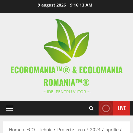
Skip
9 august 2026
9:16:14 AM
to
content
ECOROMANIA™® & ECOLOMANIA
ROMANIA™®
-= IDEI PENTRU VIITOR =-
LIVE
Primary
Menu
Home
ECO - Tehnic
Proiecte - eco
2024
aprilie