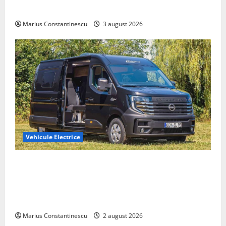
din lume
Marius Constantinescu
3 august 2026
Vehicule Electrice
Interstar‑e Relax: Nissan și Eifelland au creat o
rulotă electrică care folosește bateria de 87 kWh nu
doar pentru tracțiune, ci și pentru încălzire complet
off‑grid
Marius Constantinescu
2 august 2026