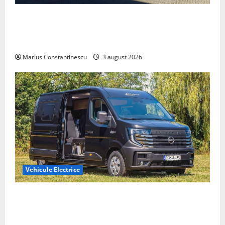
Geely lansează „Thunder”, unul dintre cele mai
compacte și eficiente sisteme de acționare electrică
din lume
Marius Constantinescu
3 august 2026
Vehicule Electrice
Interstar‑e Relax: Nissan și Eifelland au creat o
rulotă electrică care folosește bateria de 87 kWh nu
doar pentru tracțiune, ci și pentru încălzire complet