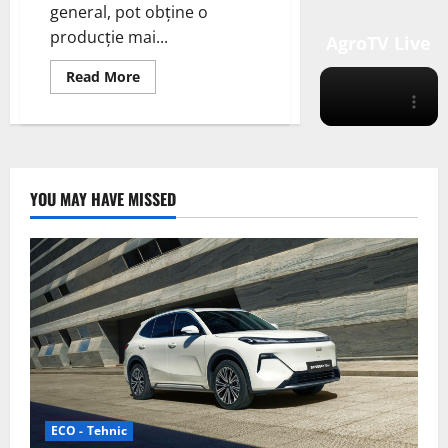
general, pot obține o
producție mai...
AgroTV Live
Read
Read More
more
about
O
Soluție
Sistematică
pentru
Sistemele
Fotovoltaice
YOU MAY HAVE MISSED
Montate
la
Sol
cu
K2
Systems
ECO - Tehnic