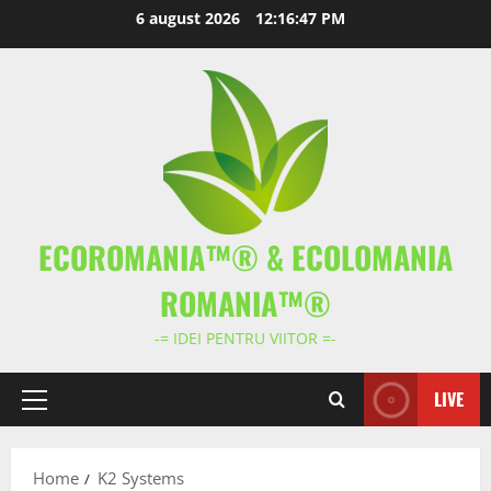
Skip
6 august 2026
12:16:47 PM
to
content
ECOROMANIA™® & ECOLOMANIA
ROMANIA™®
-= IDEI PENTRU VIITOR =-
LIVE
Primary
Menu
Home
K2 Systems