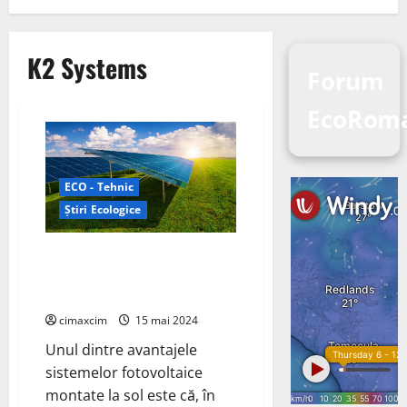
K2 Systems
Forum
EcoRom
ECO - Tehnic
Știri Ecologice
O Soluție Sistematică pentru
Sistemele Fotovoltaice Montate
la Sol cu K2 Systems
cimaxcim
15 mai 2024
Unul dintre avantajele
sistemelor fotovoltaice
montate la sol este că, în