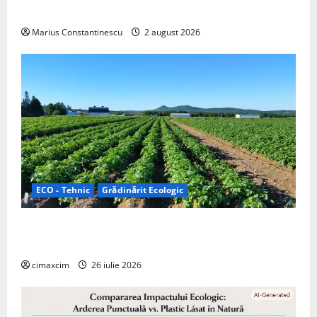
off‑grid
Marius Constantinescu
2 august 2026
ECO - Tehnic
Grădinărit Ecologic
Agricultura Viitorului: Tranziția Ecologică bazată pe
Tehnologie, nu pe Chimicale
cimaxcim
26 iulie 2026