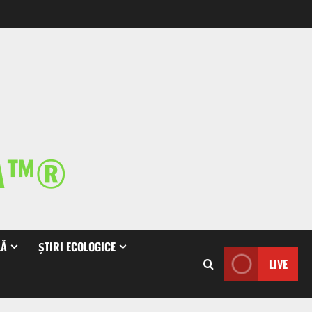
IA™®
LĂ
ȘTIRI ECOLOGICE
LIVE