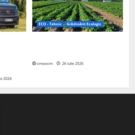
ECO - Tehnic
Grădinărit Ecologic
ifelland au
Agricultura Viitorului: Tranziția
 folosește
Ecologică bazată pe Tehnologie, nu pe
entru
Chimicale
zire complet
cimaxcim
26 iulie 2026
st 2026