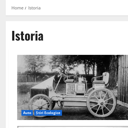
Home
Istoria
Istoria
Auto
Știri Ecologice