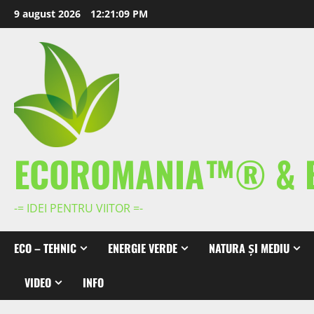
Skip
9 august 2026
12:21:10 PM
to
content
ECOROMANIA™® & 
-= IDEI PENTRU VIITOR =-
ECO – TEHNIC
ENERGIE VERDE
NATURA ȘI MEDIU
VIDEO
INFO