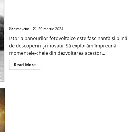
Porsche:
Pionier
al
Inovației
Istoria panourilor fotovoltaice , folosirea lumini solare,
Electrice
dezvoltarea tehnologiei panourilor solare.
cimaxcim
20 martie 2024
Istoria panourilor fotovoltaice este fascinantă și plină
de descoperiri și inovații. Să explorăm împreună
momentele-cheie din dezvoltarea acestor...
Read
Read More
more
about
Istoria
panourilor
fotovoltaice
,
folosirea
lumini
solare,
dezvoltarea
tehnologiei
panourilor
solare.
Istoria mașinilor electrice poate fi împărțită în șase