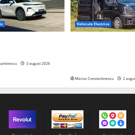
ic
Vehicule Electrice
ază „Thunder”, unul dintre
Interstar‑e Relax: Nissan și E
mpacte și eficiente sisteme
creat o rulotă electrică care
e electrică din lume
bateria de 87 kWh nu doar p
tracțiune, ci și pentru încăl
tantinescu
3 august 2026
off‑grid
Marius Constantinescu
2 augu