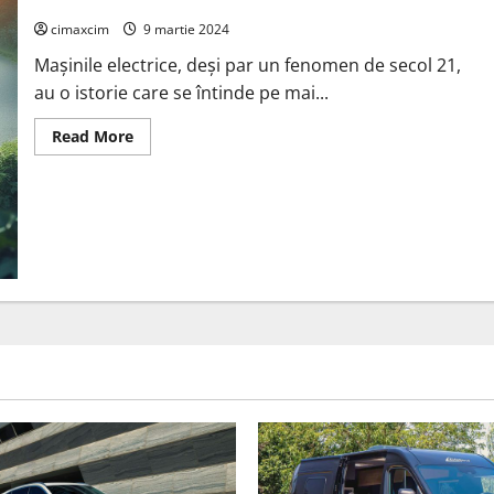
perioade distincte intre anii 1830 – 2022
cimaxcim
9 martie 2024
Mașinile electrice, deși par un fenomen de secol 21,
au o istorie care se întinde pe mai...
Read
Read More
more
about
Istoria
mașinilor
electrice
poate
fi
împărțită
în șase
perioade
distincte
intre
anii
1830
–
2022