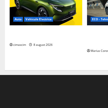
ECO - Tehn
Auto
Vehicule Electrice
Geely lanse
Nissan NX7: SUV-ul electrificat accesibil
cele mai co
care extinde gama Nissan în China
de acționar
cimaxcim
8 august 2026
Marius Cons