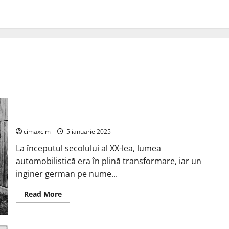
Istoria Ferdinand Porsche: Pionier al Inovației Electrice
cimaxcim
5 ianuarie 2025
La începutul secolului al XX-lea, lumea
automobilistică era în plină transformare, iar un
inginer german pe nume...
Read
Read More
more
about
Istoria
Ferdinand