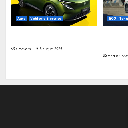
ECO - Tehn
Auto
Vehicule Electrice
Geely lanse
Nissan NX7: SUV-ul electrificat accesibil
cele mai co
care extinde gama Nissan în China
de acționar
cimaxcim
8 august 2026
Marius Cons