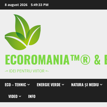
Skip
8 august 2026
5:49:33 PM
to
content
ECOROMANIA™® & 
-= IDEI PENTRU VIITOR =-
ECO – TEHNIC
ENERGIE VERDE
NATURA ȘI MEDIU
VIDEO
INFO