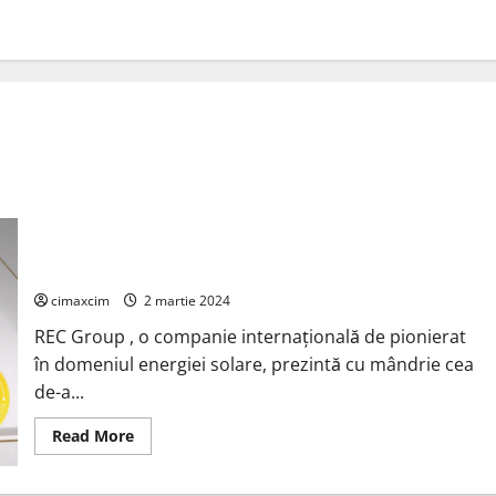
Grupul REC lansează a cincea inovație de panouri solare
Alpha HJT în cinci ani: REC Alpha Pure 2
cimaxcim
2 martie 2024
REC Group , o companie internațională de pionierat
în domeniul energiei solare, prezintă cu mândrie cea
de-a...
Read
Read More
more
about
Grupul