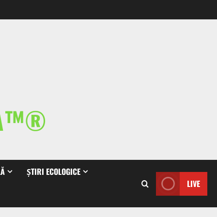
IA™®
LĂ
ȘTIRI ECOLOGICE
LIVE