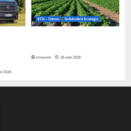
ECO - Tehnic
Grădinărit Ecologic
ifelland au
Agricultura Viitorului: Tranziția
 folosește
Ecologică bazată pe Tehnologie, nu pe
entru
Chimicale
zire complet
cimaxcim
26 iulie 2026
st 2026