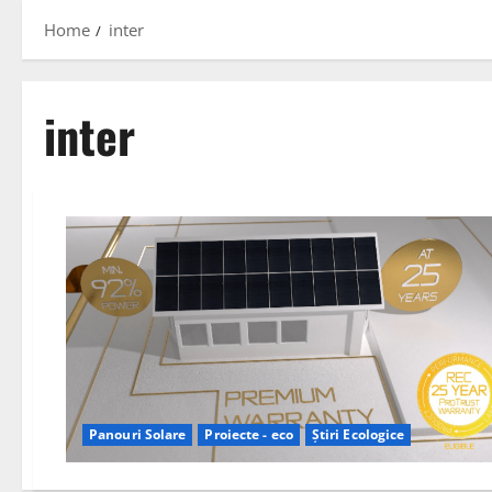
Home
inter
inter
Panouri Solare
Proiecte - eco
Știri Ecologice