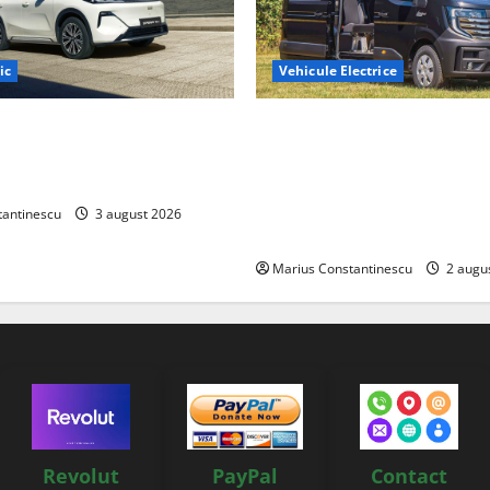
ic
Vehicule Electrice
ază „Thunder”, unul dintre
Interstar‑e Relax: Nissan și E
mpacte și eficiente sisteme
creat o rulotă electrică care
e electrică din lume
bateria de 87 kWh nu doar p
tracțiune, ci și pentru încăl
tantinescu
3 august 2026
off‑grid
Marius Constantinescu
2 augu
Revolut
PayPal
Contact