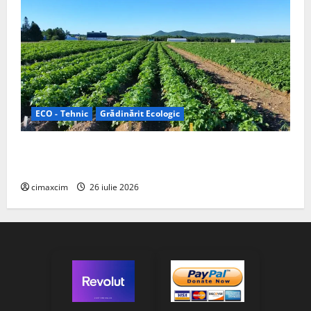
ECO - Tehnic
Grădinărit Ecologic
Agricultura Viitorului: Tranziția Ecologică bazată pe
Tehnologie, nu pe Chimicale
cimaxcim
26 iulie 2026