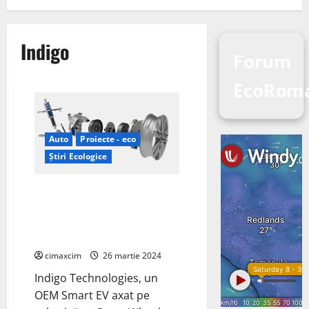
Indigo
Forum
EcoRom
Auto
Proiecte - eco
Știri Ecologice
Foxconn investește în compania
de vehicule electrice
inteligente Indigo;
SmartWheels
cimaxcim
26 martie 2024
Indigo Technologies, un
OEM Smart EV axat pe