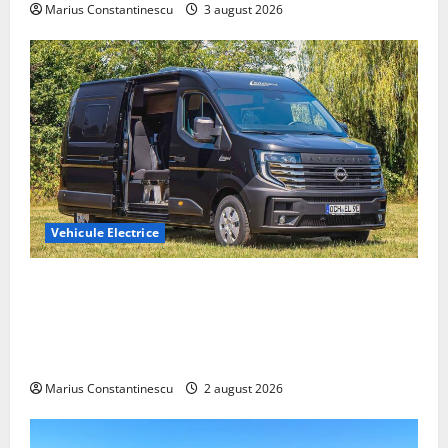
Marius Constantinescu
3 august 2026
Vehicule Electrice
Interstar‑e Relax: Nissan și Eifelland au creat o
rulotă electrică care folosește bateria de 87 kWh nu
doar pentru tracțiune, ci și pentru încălzire complet
off‑grid
Marius Constantinescu
2 august 2026