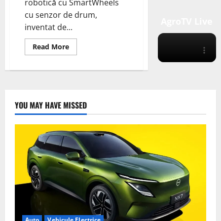
robotică cu SmartWheels
cu senzor de drum,
AgroTV Live
inventat de...
Read
Read More
more
about
Foxconn
investește
în
compania
de
vehicule
YOU MAY HAVE MISSED
electrice
inteligente
Indigo;
SmartWheels
Auto
Vehicule Electrice