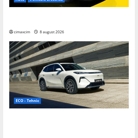
Nissan NX7: SUV-ul electrificat accesibil care extinde
gama Nissan în China
cimaxcim
8 august 2026
ECO - Tehnic
Geely lansează „Thunder”, unul dintre cele mai
compacte și eficiente sisteme de acționare electrică
din lume