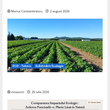
off‑grid
Marius Constantinescu
2 august 2026
ECO - Tehnic
Grădinărit Ecologic
Agricultura Viitorului: Tranziția Ecologică bazată pe
Tehnologie, nu pe Chimicale
cimaxcim
26 iulie 2026