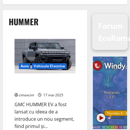
HUMMER
Forum
EcoRoma
Auto
Vehicule Electrice
GMC HUMMER EV 2026
introduce modul King Crab
cimaxcim
17 mai 2025
GMC HUMMER EV a fost
lansat cu ideea de a
introduce un nou segment,
fiind primul și...