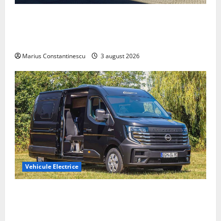
Geely lansează „Thunder”, unul dintre cele mai
compacte și eficiente sisteme de acționare electrică
din lume
Marius Constantinescu
3 august 2026
Vehicule Electrice
Interstar‑e Relax: Nissan și Eifelland au creat o
rulotă electrică care folosește bateria de 87 kWh nu
doar pentru tracțiune, ci și pentru încălzire complet