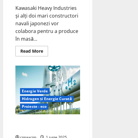
Kawasaki Heavy Industries
și alți doi mari constructori
navali japonezi vor
colabora pentru a produce
în masă...
Read
Read More
more
about
Kawasaki
Heavy
Industries
și
alți
doi
mari
Energie Verde
constructori
navali
Hidrogen și Energie Curată
japonezi
Proiecte - eco
vor
colabora
pentru
a
Hitachi Energy oferă o soluție
produce
de energie pe bază de hidrogen
în
masă
nave
cimaxcim
1 iunie 2025