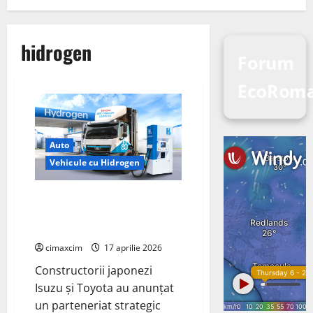
hidrogen
Forum
EcoRom
Auto
Vehicule cu Hidrogen
Isuzu și Toyota accelerează
dezvoltarea camionului pe
hidrogen
cimaxcim
17 aprilie 2026
Constructorii japonezi
Isuzu și Toyota au anunțat
un parteneriat strategic