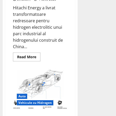
purtătoare
de
Hitachi Energy a livrat
hidrogen
lichefiat
transformatoare
redresoare pentru
hidrogen electrolitic unui
parc industrial al
hidrogenului construit de
China...
Read
Read More
more
about
Hitachi
Energy
oferă
o
soluție
de
energie
pe
bază
Auto
de
Vehicule cu Hidrogen
hidrogen