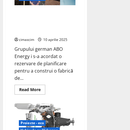
a
implementa
soluții
ABO Energy explorează
de
purificare
producția de hidrogen și
în
combustibil sintetic în Oulu,
instalații
avansate
Finlanda
de
lichefiere
cimaxcim
10 aprilie 2025
a
hidrogenului;
Grupului german ABO
catalizatori
DeOxo
Energy i s-a acordat o
rezervare de planificare
pentru a construi o fabrică
de...
Read
Read More
more
about
ABO
Energy
explorează
producția
de
hidrogen
Proiecte - eco
și
combustibil