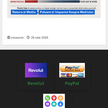
Natura și Mediu
Poluare și Impactul Asupra Mediului
Managementul deșeurilor în România: probleme
reale, soluții și tehnologii noi
cimaxcim
26 iulie 2026
Revolut
PayPal