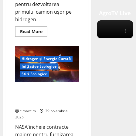
pentru dezvoltarea
primului camion ușor pe
AgroTV Live
hidrogen...
Read
Read More
more
about
Isuzu
și
Toyota
accelerează
Hidrogen și Energie Curată
dezvoltarea
camionului
Inițiative Ecologice
pe
hidrogen
Știri Ecologice
NASA își consolidează
infrastructura energetică
bazată pe hidrogen
cimaxcim
29 noiembrie
2025
NASA încheie contracte
majore pentru furnizarea