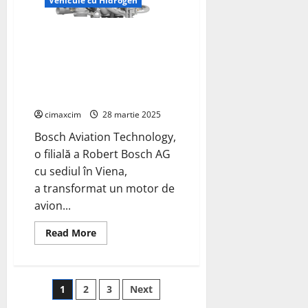
Vehicule cu Hidrogen
sintetic
în
Oulu,
Bosch Aviation Technology
Finlanda
prezintă conceptul pentru
motorul de aeronavă cu
hidrogen; motor Rotax 916
modificat
cimaxcim
28 martie 2025
Bosch Aviation Technology,
o filială a Robert Bosch AG
cu sediul în Viena,
a transformat un motor de
avion...
Read
Read More
more
about
Bosch
Aviation
Technology
Paginație
1
2
3
Next
prezintă
conceptul