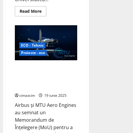
Read
Read More
more
about
O
echipă
EPFL
și
Universitatea
Kyoto
ECO - Tehnic
dezvoltă
un
Proiecte - eco
nou
sistem
de
Airbus și MTU Aero Engines
stocare
lichidă
colaborează pentru a dezvolta
pentru
tehnologia pilelor de combustie
hidrogen;
un
cu hidrogen pentru aviație
solvent
eutectic
cimaxcim
19 iunie 2025
profund
pe
Airbus și MTU Aero Engines
bază
de
au semnat un
hidrură
Memorandum de
Înțelegere (MoU) pentru a