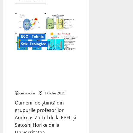
more
about
Studiu
complex
de
evaluare
a
pieței
hidrogenului
ECO - Tehnic
și
a
Știri Ecologice
schemelor
existente
de
O echipă EPFL și Universitatea
sprijin
Kyoto dezvoltă un nou sistem
de stocare lichidă pentru
hidrogen; un solvent eutectic
profund pe bază de hidrură
cimaxcim
17 iulie 2025
Oamenii de știință din
grupurile profesorilor
Andreas Züttel de la EPFL și
Satoshi Horike de la
Universitatea...