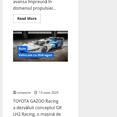
avansa împreună în
domeniul propulsiei...
Read
Read More
more
about
Airbus
și
MTU
Aero
Engines
colaborează
Auto
pentru
a
Vehicule cu Hidrogen
dezvolta
tehnologia
pilelor
TOYOTA GAZOO Racing
de
combustie
dezvăluie la Le Mans conceptul
cu
GR LH2 Racing alimentat cu
hidrogen
pentru
hidrogen lichid
aviație
cimaxcim
13 iunie 2025
TOYOTA GAZOO Racing
a dezvăluit conceptul GR
LH2 Racing, o mașină de