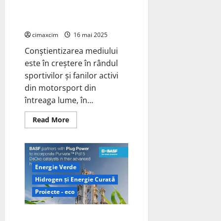
Bosch prezintă conceptul H2
pentru viitorul motorsportului
la 24 de ore de la Le Mans
cimaxcim
16 mai 2025
Conștientizarea mediului
este în creștere în rândul
sportivilor și fanilor activi
din motorsport din
întreaga lume, în...
Read
Read More
more
about
Bosch
prezintă
conceptul
H2
pentru
Energie Verde
viitorul
Hidrogen și Energie Curată
motorsportului
la
Proiecte - eco
24
de
ore
de
BASF încheie un parteneriat cu