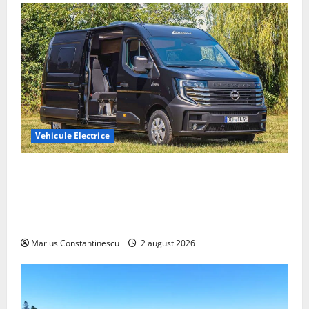
Vehicule Electrice
Interstar‑e Relax: Nissan și Eifelland au creat o
rulotă electrică care folosește bateria de 87 kWh nu
doar pentru tracțiune, ci și pentru încălzire complet
off‑grid
Marius Constantinescu
2 august 2026