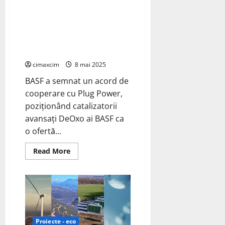
la
Plug Power pentru a
Le
Mans
implementa soluții de
purificare în instalații avansate
de lichefiere a hidrogenului;
catalizatori DeOxo
cimaxcim
8 mai 2025
BASF a semnat un acord de
cooperare cu Plug Power,
poziționând catalizatorii
avansați DeOxo ai BASF ca
o ofertă...
Read
Read More
more
about
BASF
încheie
un
parteneriat
cu
Plug
Power
pentru
Proiecte - eco