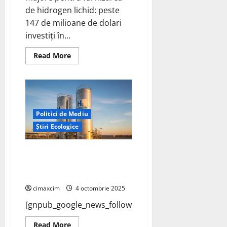
de hidrogen lichid: peste
147 de milioane de dolari
investiți în...
Read
Read More
more
about
NASA
își
consolidează
infrastructura
energetică
bazată
Politici de Mediu
pe
hidrogen
Știri Ecologice
Studiu complex de evaluare a
pieței hidrogenului și a
schemelor existente de sprijin
cimaxcim
4 octombrie 2025
[gnpub_google_news_follow]
Read
Read More