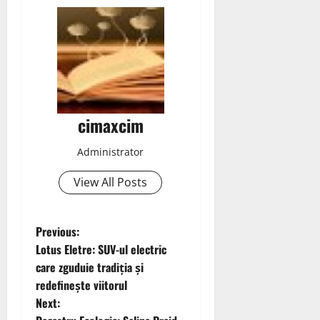
cimaxcim
Administrator
View All Posts
P
Previous:
Lotus Eletre: SUV-ul electric
o
care zguduie tradiția și
redefinește viitorul
s
Next: