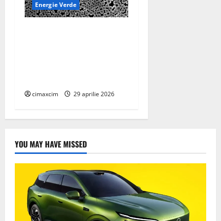
Energie Verde
Dispozitiv la scară
nanometrică generează
electricitate continuă prin
evaporarea apei și a luminii
solare
cimaxcim
29 aprilie 2026
YOU MAY HAVE MISSED