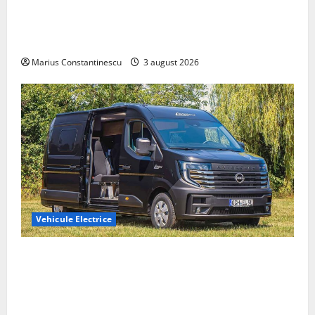
Geely lansează „Thunder”, unul dintre cele mai
compacte și eficiente sisteme de acționare electrică
din lume
Marius Constantinescu
3 august 2026
Vehicule Electrice
Interstar‑e Relax: Nissan și Eifelland au creat o
rulotă electrică care folosește bateria de 87 kWh nu
doar pentru tracțiune, ci și pentru încălzire complet
off‑grid