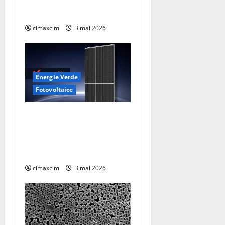
BYD și CATL conduc
revoluția globală
cimaxcim
3 mai 2026
Energie Verde
Fotovoltaice
Trinasolar lansează noile
module Vertex N G3 de
760W – un nou reper în
tehnologia TOPCon
cimaxcim
3 mai 2026