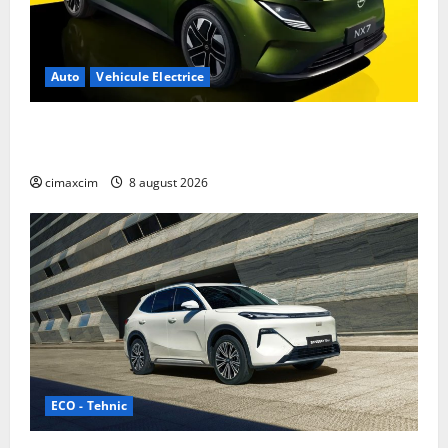
Auto
Vehicule Electrice
Nissan NX7: SUV-ul electrificat accesibil care extinde
gama Nissan în China
cimaxcim
8 august 2026
ECO - Tehnic