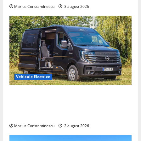
Marius Constantinescu
3 august 2026
Vehicule Electrice
Interstar‑e Relax: Nissan și Eifelland au creat o
rulotă electrică care folosește bateria de 87 kWh nu
doar pentru tracțiune, ci și pentru încălzire complet
off‑grid
Marius Constantinescu
2 august 2026