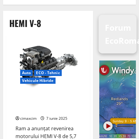
HEMI V-8
Forum
EcoRom
Auto
ECO - Tehnic
Vehicule Hibride
Ram readuce motorul HEMI V-8
într-un sistem eTorque mild-
hybrid de 48V
cimaxcim
7 iunie 2025
Ram a anunțat revenirea
motorului HEMI V-8 de 5,7