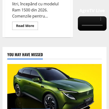
litri, începând cu modelul
Ram 1500 din 2026.
AgroTV Live
Comenzile pentru...
Read
Read More
more
about
Ram
readuce
motorul
HEMI
V-
8
YOU MAY HAVE MISSED
într-
un
sistem
eTorque
mild-
hybrid
de
48V