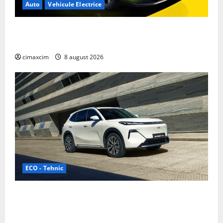
Auto
Vehicule Electrice
Nissan NX7: SUV-ul electrificat accesibil care extinde
gama Nissan în China
cimaxcim
8 august 2026
ECO - Tehnic
Geely lansează „Thunder”, unul dintre cele mai
compacte și eficiente sisteme de acționare electrică
din lume