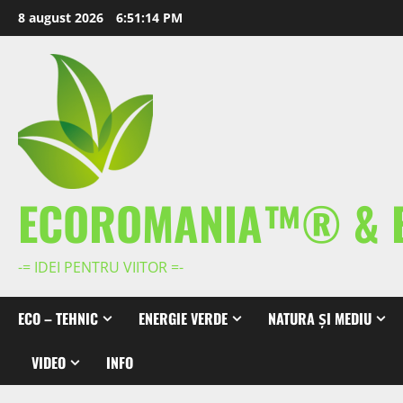
Skip
8 august 2026
6:51:15 PM
to
content
ECOROMANIA™® & 
-= IDEI PENTRU VIITOR =-
ECO – TEHNIC
ENERGIE VERDE
NATURA ȘI MEDIU
VIDEO
INFO