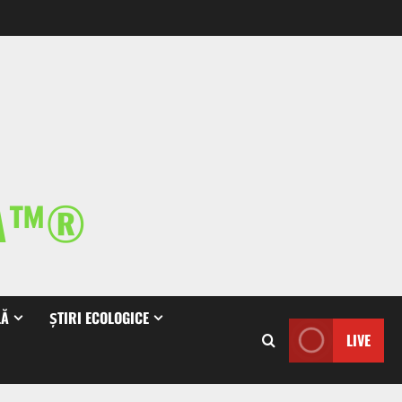
IA™®
LĂ
ȘTIRI ECOLOGICE
LIVE