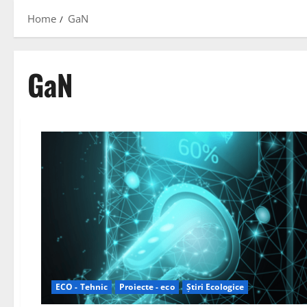
Home
GaN
GaN
ECO - Tehnic
Proiecte - eco
Știri Ecologice