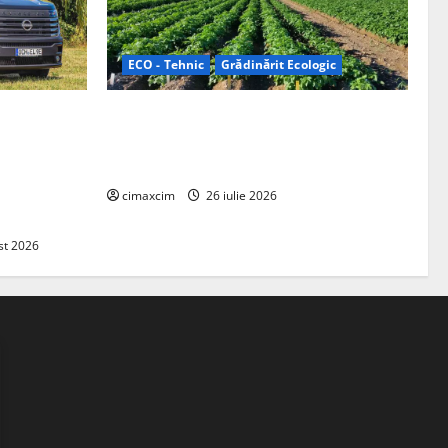
ECO - Tehnic
Grădinărit Ecologic
ifelland au
Agricultura Viitorului: Tranziția
 folosește
Ecologică bazată pe Tehnologie, nu pe
entru
Chimicale
zire complet
cimaxcim
26 iulie 2026
st 2026