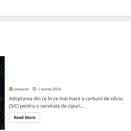
Cipurile cu carbură de siliciu pot ajuta producătorii de
automobile să reducă timpii de încărcare și să mărească
autonomia bateriei.
cimaxcim
1 martie 2024
Adoptarea din ce în ce mai mare a carburii de siliciu
(SiC) pentru o varietate de cipuri...
Read
Read More
more
about
Cipurile