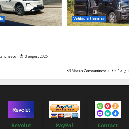
ic
Vehicule Electrice
ază „Thunder”, unul dintre
Interstar‑e Relax: Nissan și E
mpacte și eficiente sisteme
creat o rulotă electrică care
e electrică din lume
bateria de 87 kWh nu doar p
tracțiune, ci și pentru încăl
tantinescu
3 august 2026
off‑grid
Marius Constantinescu
2 augu
Revolut
PayPal
Contact