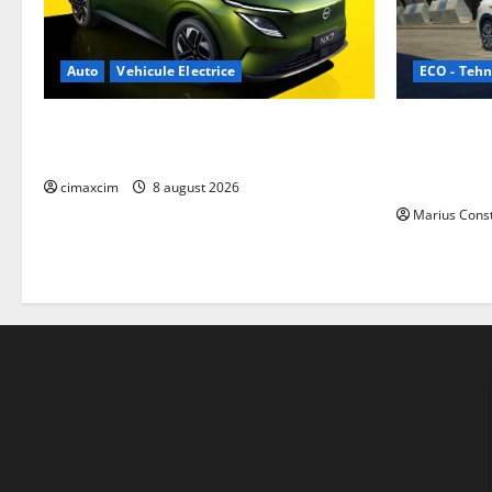
ECO - Tehn
Auto
Vehicule Electrice
Geely lanse
Nissan NX7: SUV-ul electrificat accesibil
cele mai co
care extinde gama Nissan în China
de acționar
cimaxcim
8 august 2026
Marius Cons