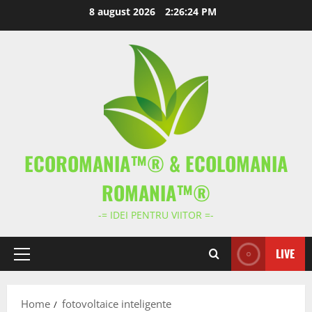
Skip
8 august 2026
2:26:25 PM
to
content
ECOROMANIA™® & ECOLOMANIA
ROMANIA™®
-= IDEI PENTRU VIITOR =-
LIVE
Primary
Menu
Home
fotovoltaice inteligente