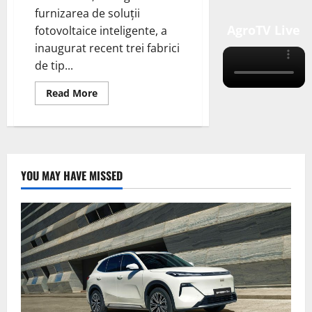
furnizarea de soluții
AgroTV Live
fotovoltaice inteligente, a
inaugurat recent trei fabrici
de tip...
Read
Read More
more
about
Trina
Solar,
lider
global
în
furnizarea
YOU MAY HAVE MISSED
de
soluții
fotovoltaice
inteligente