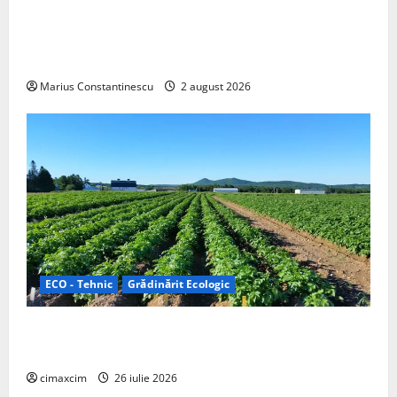
rulotă electrică care folosește bateria de 87 kWh nu
doar pentru tracțiune, ci și pentru încălzire complet
off‑grid
Marius Constantinescu
2 august 2026
ECO - Tehnic
Grădinărit Ecologic
Agricultura Viitorului: Tranziția Ecologică bazată pe
Tehnologie, nu pe Chimicale
cimaxcim
26 iulie 2026