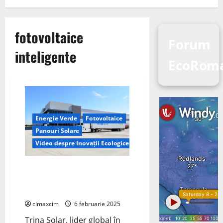
fotovoltaice
Forum
inteligente
EcoRom
Energie Verde
Fotovoltaice
Panouri Solare
Video despre Inovații Ecologice
Trina Solar, lider global în
furnizarea de soluții
fotovoltaice inteligente
cimaxcim
6 februarie 2025
Trina Solar, lider global în