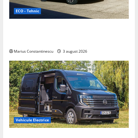
ECO - Tehnic
Geely lansează „Thunder”, unul dintre cele mai
compacte și eficiente sisteme de acționare electrică
din lume
Marius Constantinescu
3 august 2026
Vehicule Electrice
Interstar‑e Relax: Nissan și Eifelland au creat o