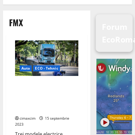
FMX
Forum
EcoRom
Auto
ECO - Tehnic
Volvo Trucks crește volumul de
camioane electrice și începe
producția în serie de camioane
electrice cu baterii grele la
fabrica din Gent din Belgia.
cimaxcim
15 septembrie
2023
Trei modele electrice