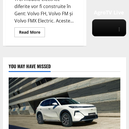
diferite vor fi construite în
AgroTV Live
Gent: Volvo FH, Volvo FM și
Volvo FMX Electric. Aceste...
Read
Read More
more
about
Volvo
Trucks
crește
volumul
de
camioane
YOU MAY HAVE MISSED
electrice
și
începe
producția
în
serie
de
camioane
electrice
cu
baterii
grele
la
fabrica
din
Gent