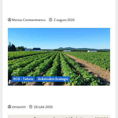
doar pentru tracțiune, ci și pentru încălzire complet
off‑grid
Marius Constantinescu
2 august 2026
ECO - Tehnic
Grădinărit Ecologic
Agricultura Viitorului: Tranziția Ecologică bazată pe
Tehnologie, nu pe Chimicale
cimaxcim
26 iulie 2026