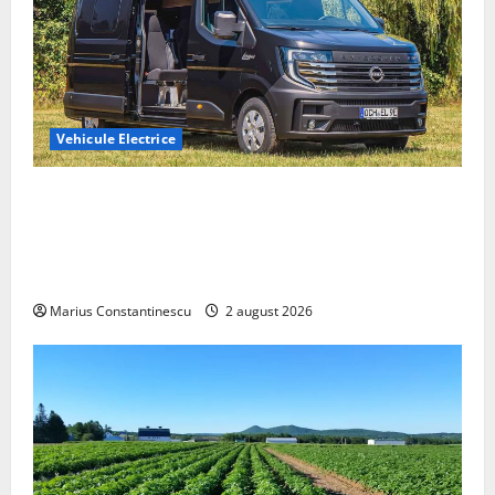
Vehicule Electrice
Interstar‑e Relax: Nissan și Eifelland au creat o
rulotă electrică care folosește bateria de 87 kWh nu
doar pentru tracțiune, ci și pentru încălzire complet
off‑grid
Marius Constantinescu
2 august 2026