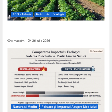
ECO - Tehnic
Grădinărit Ecologic
Agricultura Viitorului: Tranziția Ecologică bazată pe
Tehnologie, nu pe Chimicale
cimaxcim
26 iulie 2026
Natura și Mediu
Poluare și Impactul Asupra Mediului