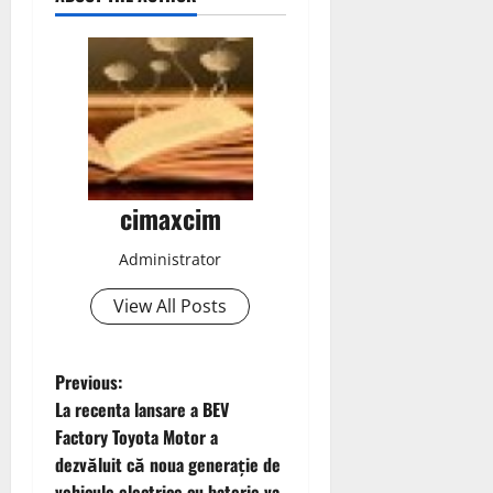
cimaxcim
Administrator
View All Posts
P
Previous:
La recenta lansare a BEV
o
Factory Toyota Motor a
dezvăluit că noua generație de
s
vehicule electrice cu baterie va