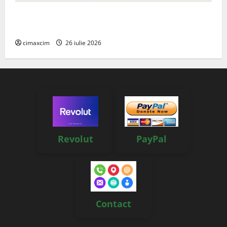
Managementul deșeurilor în România: probleme
reale, soluții și tehnologii noi
cimaxcim
26 iulie 2026
Revolut
PayPal
Contact