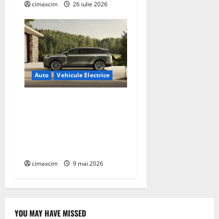
cimaxcim
26 iulie 2026
Auto
Vehicule Electrice
Lexus TZ 2027 – SUV
electric cu 7 locuri,
autonomie de până la 480
km și tracțiune integrală
standard
cimaxcim
9 mai 2026
YOU MAY HAVE MISSED