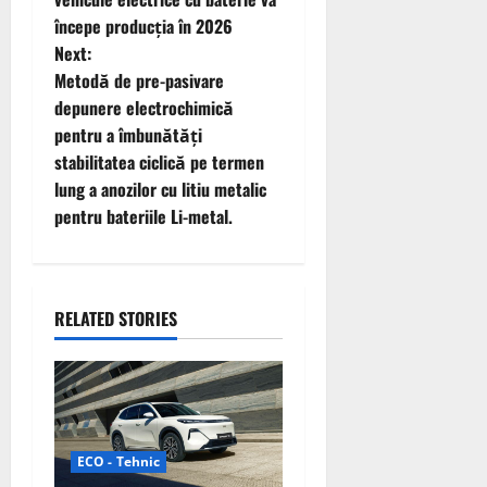
t
începe producția în 2026
Next:
n
Metodă de pre-pasivare
depunere electrochimică
a
pentru a îmbunătăți
v
stabilitatea ciclică pe termen
lung a anozilor cu litiu metalic
i
pentru bateriile Li-metal.
g
a
RELATED STORIES
t
i
o
ECO - Tehnic