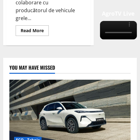
colaborare cu
producătorul de vehicule
AgroTV Live
grele...
Read
Read More
more
about
Testul
DHL
de
100
de
zile
YOU MAY HAVE MISSED
al
camionului
Scania
EREV
a
redus
emisiile
de
CO2
cu
90%
ECO - Tehnic