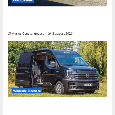
Geely lansează „Thunder”, unul dintre cele mai
compacte și eficiente sisteme de acționare electrică
din lume
Marius Constantinescu
3 august 2026
Vehicule Electrice
Interstar‑e Relax: Nissan și Eifelland au creat o
rulotă electrică care folosește bateria de 87 kWh nu