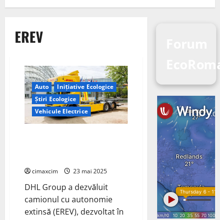
EREV
Forum
EcoRoma
Auto
Inițiative Ecologice
Știri Ecologice
Vehicule Electrice
Testul DHL de 100 de zile al
camionului Scania EREV a redus
emisiile de CO2 cu 90%
cimaxcim
23 mai 2025
DHL Group a dezvăluit
camionul cu autonomie
extinsă (EREV), dezvoltat în