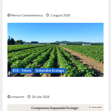
doar pentru tracțiune, ci și pentru încălzire complet
off‑grid
Marius Constantinescu
2 august 2026
ECO - Tehnic
Grădinărit Ecologic
Agricultura Viitorului: Tranziția Ecologică bazată pe
Tehnologie, nu pe Chimicale
cimaxcim
26 iulie 2026