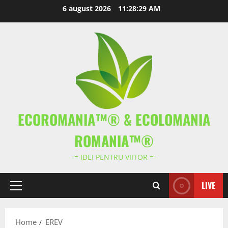
Skip
6 august 2026
11:28:29 AM
to
content
ECOROMANIA™® & ECOLOMANIA
ROMANIA™®
-= IDEI PENTRU VIITOR =-
LIVE
Primary
Menu
Home
EREV