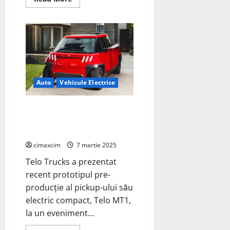
more
about
Archer
și
United
sunt
parteneri
pentru
rețeaua
de
taxi
Auto
Vehicule Electrice
aerian
electric
propusă
din
Telo MT1: Noul Pickup Electric
NYC
Compact Dezvăluit în Versiune
Pre-Producție
cimaxcim
7 martie 2025
Telo Trucks a prezentat
recent prototipul pre-
producție al pickup-ului său
electric compact, Telo MT1,
la un eveniment...