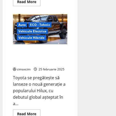
Read
Read More
more
about
Telo
MT1:
Noul
Pickup
Auto
ECO - Tehnic
Electric
Compact
Vehicule Electrice
Dezvăluit
în
Vehicule Hibride
Versiune
Pre-
Producție
Toyota Hilux 2025: Hibrid și
electric pentru o nouă eră a
pickup-urilor
cimaxcim
25 februarie 2025
Toyota se pregătește să
lanseze o nouă generație a
popularului Hilux, cu
debutul global așteptat în
a...
Read
Read More