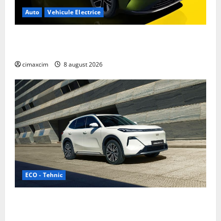
Auto
Vehicule Electrice
Nissan NX7: SUV-ul electrificat accesibil care extinde
gama Nissan în China
cimaxcim
8 august 2026
ECO - Tehnic
Geely lansează „Thunder”, unul dintre cele mai
compacte și eficiente sisteme de acționare electrică