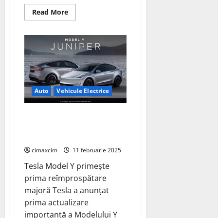
Read
Read More
more
about
AVATR
12
–
Modelul
Electric
Dezvoltat
de
Changan,
Huawei
Auto
Vehicule Electrice
și
CATL,
cu
o
Tesla Model Y Juniper va fi
Autonomie
lansata in luna Martie pentru
de
1155
$61.630.
km
cimaxcim
11 februarie 2025
Tesla Model Y primește
prima reîmprospătare
majoră Tesla a anunțat
prima actualizare
importantă a Modelului Y