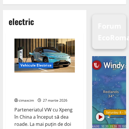
electric
Forum
EcoRom
Vehicule Electrice
Cel mai mare și mai puternic
SUV electric de până acum de la
VW
cimaxcim
27 martie 2026
Parteneriatul VW cu Xpeng
în China a început să dea
roade. La mai puțin de doi