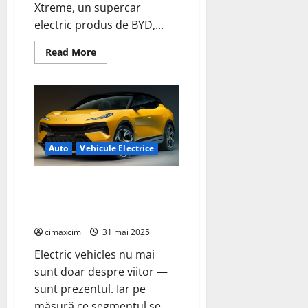
Xtreme, un supercar
electric produs de BYD,...
Read
Read More
more
about
Supercarul
electric
YangWang
U9
Xtreme
devine
cea
mai
Auto
Vehicule Electrice
rapidă
mașină
de
Lotus Eletre: SUV-ul electric
serie
din
care zguduie tradiția și
lume
redefinește viitorul
cimaxcim
31 mai 2025
Electric vehicles nu mai
sunt doar despre viitor —
sunt prezentul. Iar pe
măsură ce segmentul se...