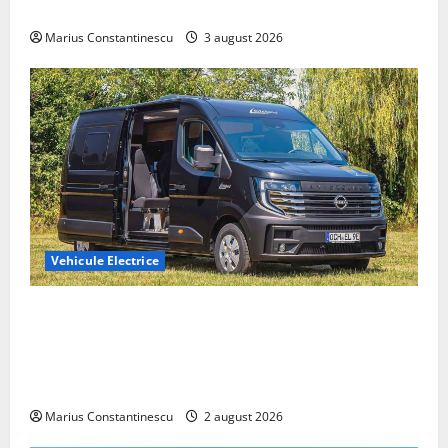
din lume
Marius Constantinescu
3 august 2026
Vehicule Electrice
Interstar‑e Relax: Nissan și Eifelland au creat o
rulotă electrică care folosește bateria de 87 kWh nu
doar pentru tracțiune, ci și pentru încălzire complet
off‑grid
Marius Constantinescu
2 august 2026