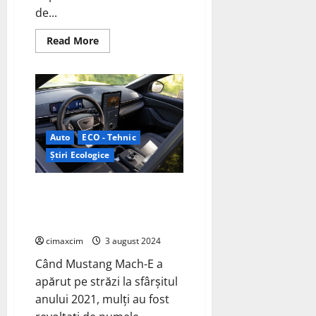
de...
Read
Read More
more
about
Tesla
Model
Y
Juniper
va
fi
lansata
Auto
ECO - Tehnic
in
luna
Știri Ecologice
Martie
pentru
$61.630.
Mustang Mach-E 2024: Evoluția
unui pionier electric în era
modernă
cimaxcim
3 august 2024
Când Mustang Mach-E a
apărut pe străzi la sfârșitul
anului 2021, mulți au fost