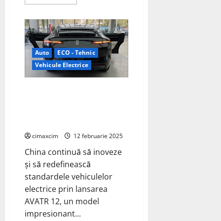
more
about
Toyota
Hilux
2025:
Hibrid
și
electric
Auto
ECO - Tehnic
pentru
o
Vehicule Electrice
nouă
eră
a
AVATR 12 – Modelul Electric
pickup-
urilor
Dezvoltat de Changan, Huawei
și CATL, cu o Autonomie de 1155
km
cimaxcim
12 februarie 2025
China continuă să inoveze
și să redefinească
standardele vehiculelor
electrice prin lansarea
AVATR 12, un model
impresionant...