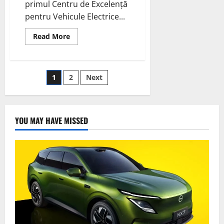
primul Centru de Excelență
pentru Vehicule Electrice...
Read
Read More
more
about
DHL
deschide
primul
Paginație
1
2
Next
Centru
de
Excelență
articole
pentru
Vehicule
Electrice
YOU MAY HAVE MISSED
din
Europa
Continentală