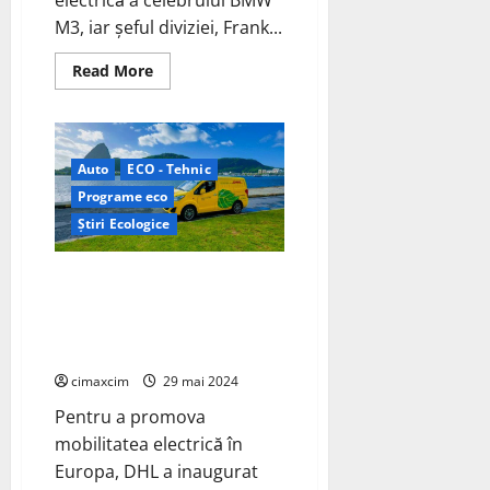
M3, iar șeful diviziei, Frank...
Read
Read More
more
about
BMW
M3
Electric,
Mașina
Auto
ECO - Tehnic
Sport
care
Programe eco
va
Depăși
Știri Ecologice
Totul
DHL deschide primul Centru de
Excelență pentru Vehicule
Electrice din Europa
Continentală
cimaxcim
29 mai 2024
Pentru a promova
mobilitatea electrică în
Europa, DHL a inaugurat