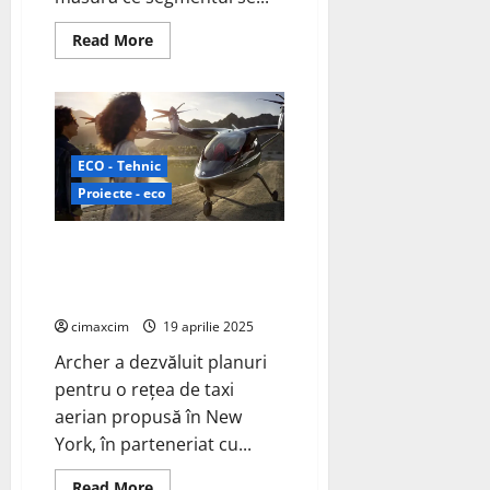
Read
Read More
more
about
Lotus
Eletre:
SUV-
ul
electric
care
ECO - Tehnic
zguduie
tradiția
Proiecte - eco
și
redefinește
viitorul
Archer și United sunt parteneri
pentru rețeaua de taxi aerian
electric propusă din NYC
cimaxcim
19 aprilie 2025
Archer a dezvăluit planuri
pentru o rețea de taxi
aerian propusă în New
York, în parteneriat cu...
Read
Read More