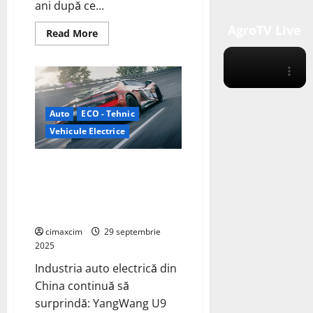
ani după ce...
AgroTV Live
Read
Read More
more
about
Cel
mai
mare
și
mai
puternic
Auto
ECO - Tehnic
SUV
electric
Vehicule Electrice
de
până
acum
Supercarul electric YangWang
de
la
U9 Xtreme devine cea mai
VW
rapidă mașină de serie din
lume
cimaxcim
29 septembrie
2025
Industria auto electrică din
China continuă să
surprindă: YangWang U9