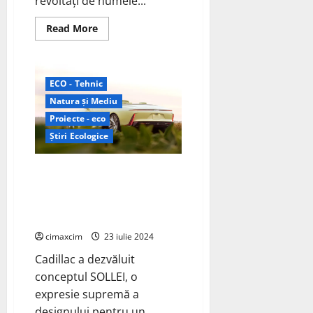
revoltați de numele...
Read
Read More
more
about
Mustang
Mach-
E
ECO - Tehnic
2024:
Evoluția
Natura și Mediu
unui
pionier
Proiecte - eco
electric
în
Știri Ecologice
era
modernă
Cadillac SOLLEI: Cabriolet
Electric de Lux, reprezintă o
combinație între lux, inovație și
sustenabilitate
cimaxcim
23 iulie 2024
Cadillac a dezvăluit
conceptul SOLLEI, o
expresie supremă a
designului pentru un