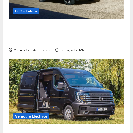
ECO - Tehnic
Geely lansează „Thunder”, unul dintre cele mai
compacte și eficiente sisteme de acționare electrică
din lume
Marius Constantinescu
3 august 2026
Vehicule Electrice
Interstar‑e Relax: Nissan și Eifelland au creat o