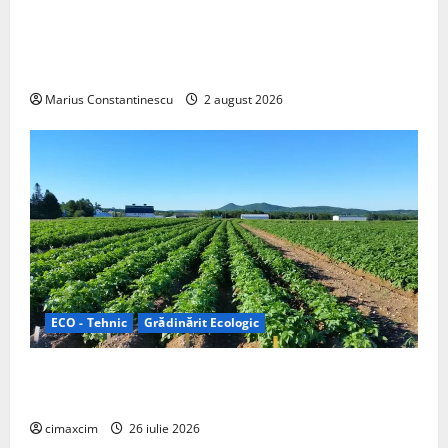
rulotă electrică care folosește bateria de 87 kWh nu
doar pentru tracțiune, ci și pentru încălzire complet
off‑grid
Marius Constantinescu
2 august 2026
ECO - Tehnic
Grădinărit Ecologic
Agricultura Viitorului: Tranziția Ecologică bazată pe
Tehnologie, nu pe Chimicale
cimaxcim
26 iulie 2026