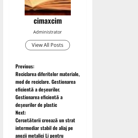
cimaxcim
Administrator
View All Posts
P
Previous:
Reciclarea diferitelor materiale,
o
mod de reciclare. Gestionarea
eficientă a deșeurilor.
s
Gestionarea eficientă a
t
deșeurilor de plastic
Next:
n
Cercetătorii creează un strat
intermediar stabil de aliaj pe
a
anozii metalici Li pentru