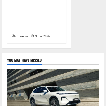
Lexus TZ 2027 – SUV
electric cu 7 locuri,
autonomie de până la 480
km și tracțiune integrală
standard
cimaxcim
9 mai 2026
YOU MAY HAVE MISSED