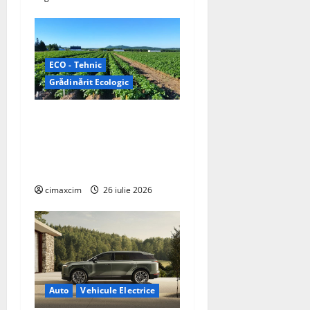
ECO - Tehnic
Grădinărit Ecologic
Agricultura Viitorului:
Tranziția Ecologică bazată
pe Tehnologie, nu pe
Chimicale
cimaxcim
26 iulie 2026
Auto
Vehicule Electrice