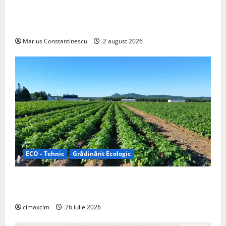
rulotă electrică care folosește bateria de 87 kWh nu
doar pentru tracțiune, ci și pentru încălzire complet
off‑grid
Marius Constantinescu
2 august 2026
ECO - Tehnic
Grădinărit Ecologic
Agricultura Viitorului: Tranziția Ecologică bazată pe
Tehnologie, nu pe Chimicale
cimaxcim
26 iulie 2026