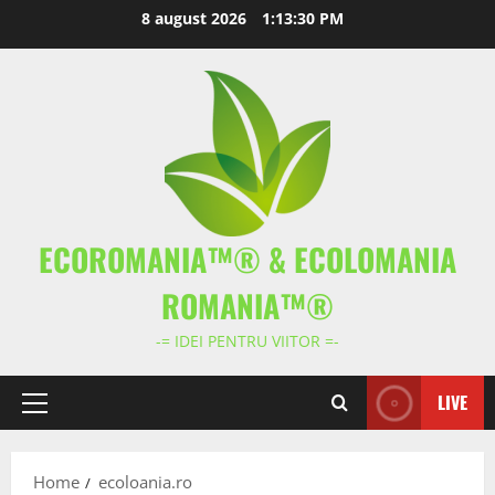
Skip
8 august 2026
1:13:31 PM
to
content
ECOROMANIA™® & ECOLOMANIA
ROMANIA™®
-= IDEI PENTRU VIITOR =-
LIVE
Primary
Menu
Home
ecoloania.ro