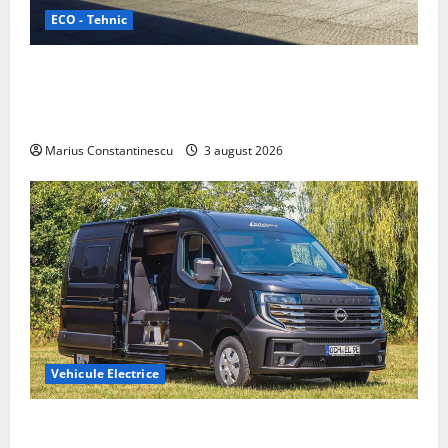
ECO - Tehnic
Geely lansează „Thunder”, unul dintre cele mai
compacte și eficiente sisteme de acționare electrică
din lume
Marius Constantinescu
3 august 2026
Vehicule Electrice
Interstar‑e Relax: Nissan și Eifelland au creat o