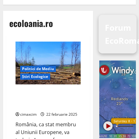
ecoloania.ro
Forum
EcoRom
Politici de Mediu
Știri Ecologice
România și implementarea
Regulamentului UE privind
Defrișarea (EUDR)
cimaxcim
22 februarie 2025
România, ca stat membru
al Uniunii Europene, va