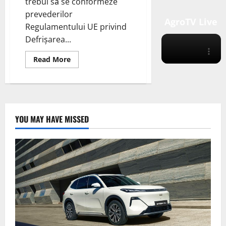
trebui să se conformeze
prevederilor
AgroTV Live
Regulamentului UE privind
Defrișarea...
Read
Read More
more
about
România
și
implementarea
Regulamentului
UE
privind
YOU MAY HAVE MISSED
Defrișarea
(EUDR)