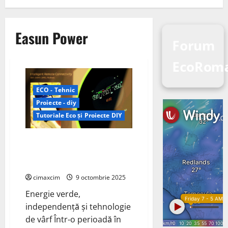
Easun Power
Forum
EcoRoma
ECO - Tehnic
Proiecte - diy
Tutoriale Eco și Proiecte DIY
Sistemele Solare Easun Power
Transformă Casele Românilor în
Micro-Centrale Inteligente
cimaxcim
9 octombrie 2025
Energie verde,
independență și tehnologie
de vârf Într-o perioadă în