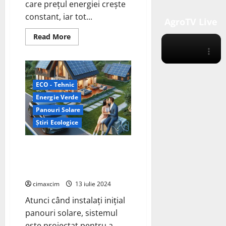
care prețul energiei crește
constant, iar tot...
AgroTV Live
Read
Read More
more
about
Sistemele
Solare
Easun
Power
ECO - Tehnic
Transformă
Casele
Energie Verde
Românilor
în
Panouri Solare
Micro-
Centrale
Știri Ecologice
Inteligente
Extinderea Sistemului Solar:
Adăugarea de Panouri Solare la
Invertorul Existent
cimaxcim
13 iulie 2024
Atunci când instalați inițial
panouri solare, sistemul
este proiectat pentru a