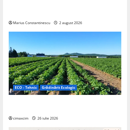
rulotă electrică care folosește bateria de 87 kWh nu
doar pentru tracțiune, ci și pentru încălzire complet
off‑grid
Marius Constantinescu
2 august 2026
ECO - Tehnic
Grădinărit Ecologic
Agricultura Viitorului: Tranziția Ecologică bazată pe
Tehnologie, nu pe Chimicale
cimaxcim
26 iulie 2026