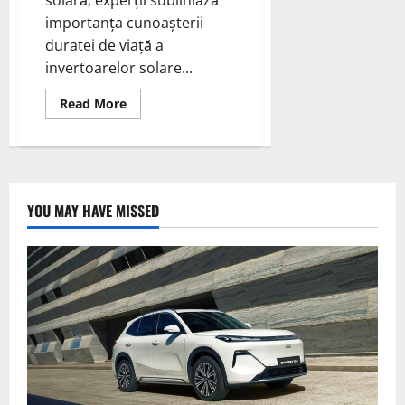
importanța cunoașterii
duratei de viață a
invertoarelor solare...
Read
Read More
more
about
Durata
de
Viață
a
Invertoarelor
Solare
YOU MAY HAVE MISSED
–
Un
Factor
Cheie
în
Eficiența
Energetică