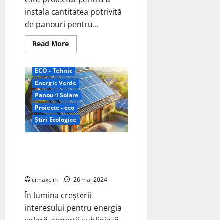
instala cantitatea potrivită
de panouri pentru...
Read
Read More
more
about
Extinderea
Sistemului
ECO - Tehnic
Solar:
Energie Verde
Adăugarea
de
Panouri Solare
Panouri
Solare
Proiecte - eco
la
Invertorul
Știri Ecologice
Existent
Durata de Viață a Invertoarelor
Solare – Un Factor Cheie în
Eficiența Energetică
cimaxcim
26 mai 2024
În lumina creșterii
interesului pentru energia
solară, experții subliniază