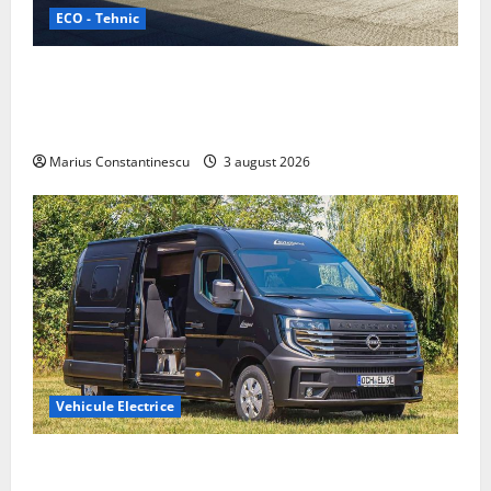
ECO - Tehnic
Geely lansează „Thunder”, unul dintre cele mai
compacte și eficiente sisteme de acționare electrică
din lume
Marius Constantinescu
3 august 2026
Vehicule Electrice
Interstar‑e Relax: Nissan și Eifelland au creat o