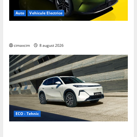
Auto
Vehicule Electrice
Nissan NX7: SUV-ul electrificat accesibil care extinde
gama Nissan în China
cimaxcim
8 august 2026
ECO - Tehnic
Geely lansează „Thunder”, unul dintre cele mai