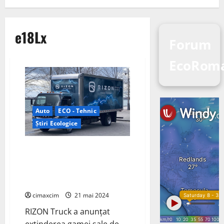
e18Lx
Forum
EcoRom
Auto
ECO - Tehnic
Știri Ecologice
RIZON Truck a anunțat
extinderea gamei sale de
vehicule electrice cu două
modele noi, e18Mx și e18Lx
cimaxcim
21 mai 2024
RIZON Truck a anunțat