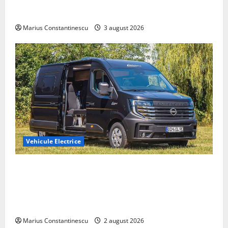
compacte și eficiente sisteme de acționare electrică
din lume
Marius Constantinescu
3 august 2026
Vehicule Electrice
Interstar‑e Relax: Nissan și Eifelland au creat o
rulotă electrică care folosește bateria de 87 kWh nu
doar pentru tracțiune, ci și pentru încălzire complet
off‑grid
Marius Constantinescu
2 august 2026