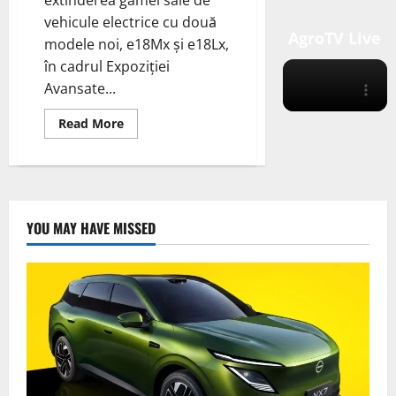
extinderea gamei sale de
vehicule electrice cu două
AgroTV Live
modele noi, e18Mx și e18Lx,
în cadrul Expoziției
Avansate...
Read
Read More
more
about
RIZON
Truck
a
anunțat
extinderea
gamei
YOU MAY HAVE MISSED
sale
de
vehicule
electrice
cu
două
modele
noi,
e18Mx
și
e18Lx