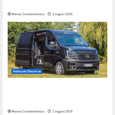
compacte și eficiente sisteme de acționare electrică
din lume
Marius Constantinescu
3 august 2026
Vehicule Electrice
Interstar‑e Relax: Nissan și Eifelland au creat o
rulotă electrică care folosește bateria de 87 kWh nu
doar pentru tracțiune, ci și pentru încălzire complet
off‑grid
Marius Constantinescu
2 august 2026