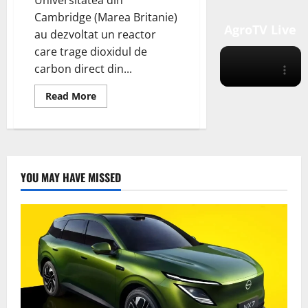
Cambridge (Marea Britanie)
AgroTV Live
au dezvoltat un reactor
care trage dioxidul de
carbon direct din...
Read
Read More
more
about
Universitatea
din
Cambridge
(Marea
Britanie)
au
YOU MAY HAVE MISSED
dezvoltat
un
reactor
care
trage
dioxidul
de
carbon
direct
din
aer
și
îl
transformă