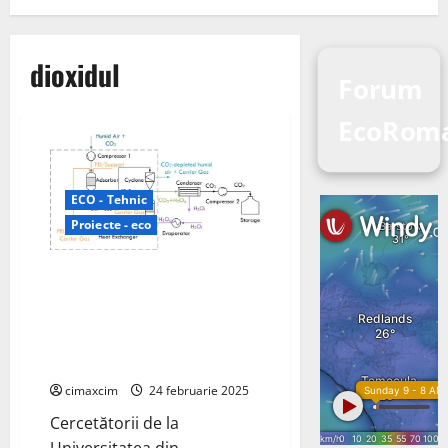
dioxidul
Forum
EcoRom
ECO - Tehnic
Proiecte - eco
Universitatea din Cambridge
(Marea Britanie) au dezvoltat un
reactor care trage dioxidul de
carbon direct din aer și îl
transformă în combustibil
cimaxcim
24 februarie 2025
Cercetătorii de la
Universitatea din