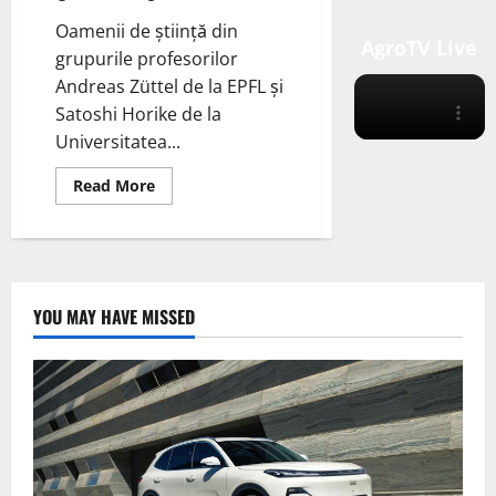
Oamenii de știință din
AgroTV Live
grupurile profesorilor
Andreas Züttel de la EPFL și
Satoshi Horike de la
Universitatea...
Read
Read More
more
about
O
echipă
EPFL
și
Universitatea
Kyoto
YOU MAY HAVE MISSED
dezvoltă
un
nou
sistem
de
stocare
lichidă
pentru
hidrogen;
un
solvent
eutectic