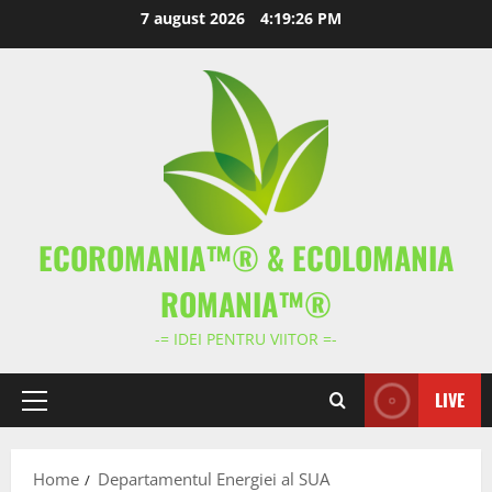
Skip
7 august 2026
4:19:26 PM
to
content
ECOROMANIA™® & ECOLOMANIA
ROMANIA™®
-= IDEI PENTRU VIITOR =-
LIVE
Primary
Menu
Home
Departamentul Energiei al SUA