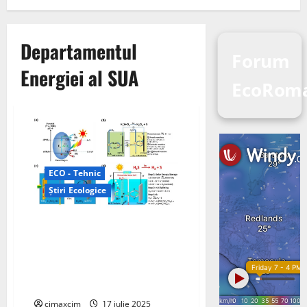
Departamentul
Forum
Energiei al SUA
EcoRom
ECO - Tehnic
Știri Ecologice
O echipă EPFL și Universitatea
Kyoto dezvoltă un nou sistem
de stocare lichidă pentru
hidrogen; un solvent eutectic
profund pe bază de hidrură
cimaxcim
17 iulie 2025