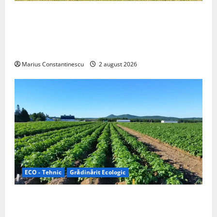
Interstar‑e Relax: Nissan și Eifelland au creat o
rulotă electrică care folosește bateria de 87 kWh nu
doar pentru tracțiune, ci și pentru încălzire complet
off‑grid
Marius Constantinescu
2 august 2026
ECO - Tehnic
Grădinărit Ecologic
Agricultura Viitorului: Tranziția Ecologică bazată pe
Tehnologie, nu pe Chimicale