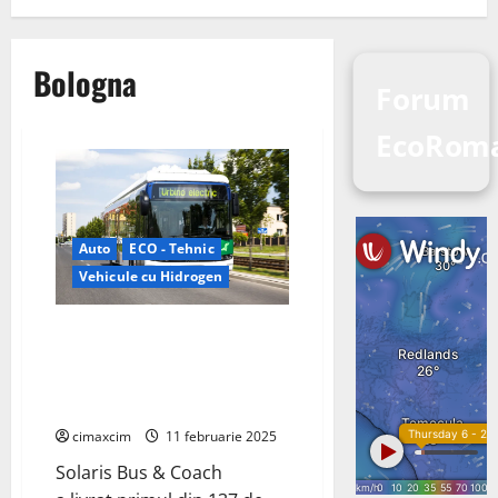
Bologna
Forum
EcoRoma
Auto
ECO - Tehnic
Vehicule cu Hidrogen
Solaris Bus & Coach a livrat
primul din 137 de autobuze pe
hidrogen comandate la Bologna
și Ferrara, Italia.
cimaxcim
11 februarie 2025
Solaris Bus & Coach