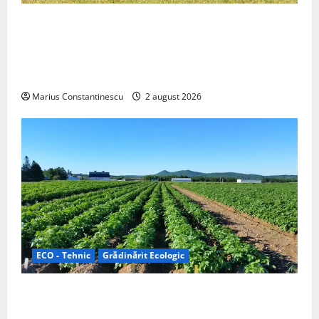
Interstar‑e Relax: Nissan și Eifelland au creat o
rulotă electrică care folosește bateria de 87 kWh nu
doar pentru tracțiune, ci și pentru încălzire complet
off‑grid
Marius Constantinescu
2 august 2026
ECO - Tehnic
Grădinărit Ecologic
Agricultura Viitorului: Tranziția Ecologică bazată pe
Tehnologie, nu pe Chimicale