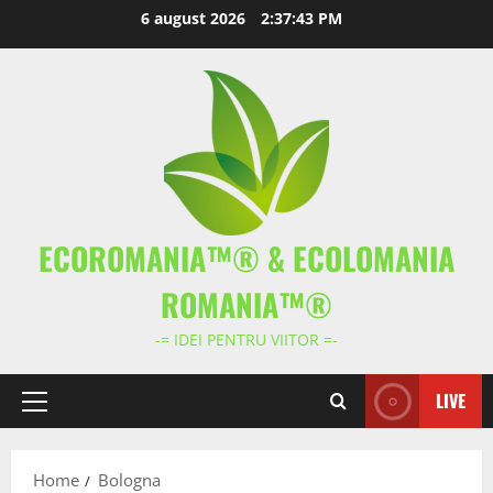
Skip
6 august 2026
2:37:43 PM
to
content
ECOROMANIA™® & ECOLOMANIA
ROMANIA™®
-= IDEI PENTRU VIITOR =-
LIVE
Primary
Menu
Home
Bologna