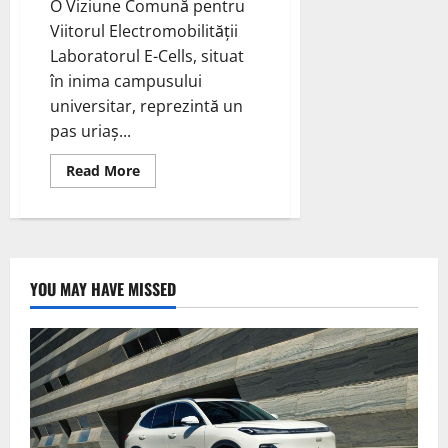
O Viziune Comună pentru
Viitorul Electromobilității
Laboratorul E-Cells, situat
în inima campusului
universitar, reprezintă un
pas uriaș...
Read
Read More
more
about
Inaugurarea
Laboratorului
E-
Cells
la
Universitatea
YOU MAY HAVE MISSED
din
Bologna:
O
Colaborare
Inovatoare
cu
Ferrari
și
NXP