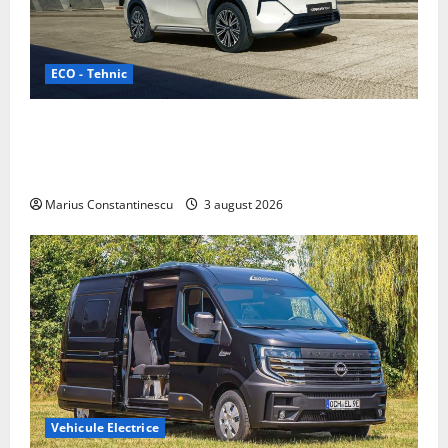
ECO - Tehnic
Geely lansează „Thunder”, unul dintre cele mai
compacte și eficiente sisteme de acționare electrică
din lume
Marius Constantinescu
3 august 2026
Vehicule Electrice