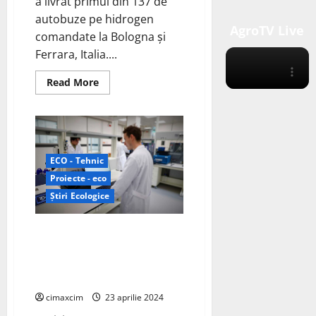
a livrat primul din 137 de
autobuze pe hidrogen
AgroTV Live
comandate la Bologna și
Ferrara, Italia....
Read
Read More
more
about
Solaris
Bus
&
Coach
a
livrat
ECO - Tehnic
primul
Proiecte - eco
din
137
Știri Ecologice
de
autobuze
pe
hidrogen
Inaugurarea Laboratorului E-
comandate
Cells la Universitatea din
la
Bologna
Bologna: O Colaborare
și
Inovatoare cu Ferrari și NXP
Ferrara,
Italia.
cimaxcim
23 aprilie 2024