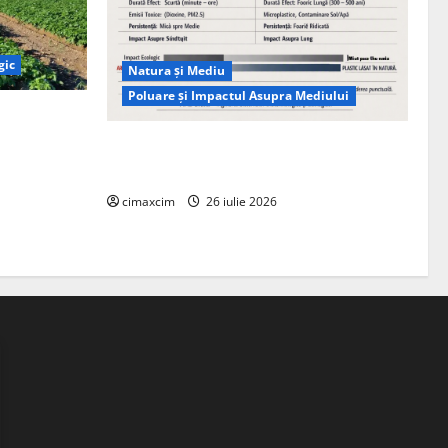
gic
Natura și Mediu
Poluare și Impactul Asupra Mediului
ția
ie, nu pe
Managementul deșeurilor în România:
probleme reale, soluții și tehnologii noi
cimaxcim
26 iulie 2026