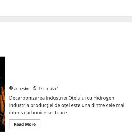
Industria producției de oțel este una dintre cele mai intens
carbonice sectoare industriale din lume, contribuind cu
aproximativ 7% din emisiile globale de CO₂
cimaxcim
17 mai 2024
Decarbonizarea Industriei Oțelului cu Hidrogen
Industria producției de oțel este una dintre cele mai
intens carbonice sectoare...
Read
Read More
more