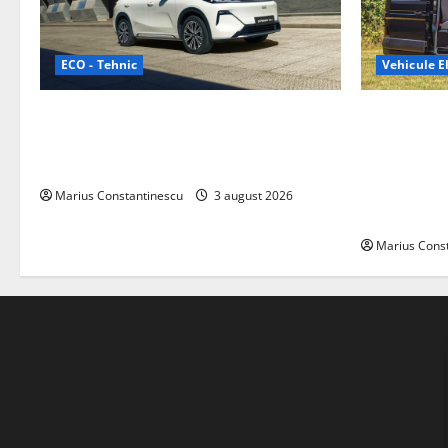
ECO - Tehnic
Vehicule El
Geely lansează „Thunder”, unul dintre
Interstar‑e 
cele mai compacte și eficiente sisteme
creat o rul
de acționare electrică din lume
bateria de 
tracțiune, c
Marius Constantinescu
3 august 2026
off‑grid
Marius Cons