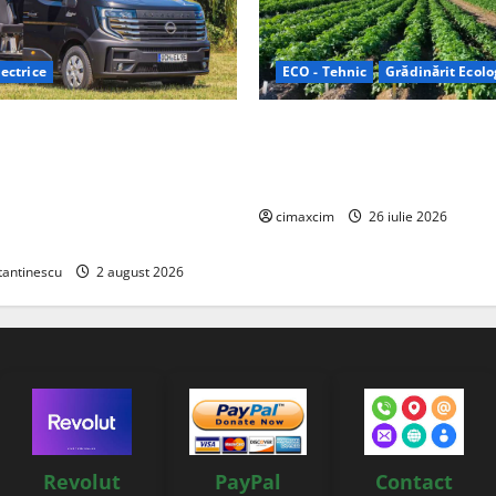
ectrice
ECO - Tehnic
Grădinărit Ecolo
Relax: Nissan și Eifelland au
Agricultura Viitorului: Tranzi
otă electrică care folosește
Ecologică bazată pe Tehnolog
87 kWh nu doar pentru
Chimicale
i și pentru încălzire complet
cimaxcim
26 iulie 2026
tantinescu
2 august 2026
Revolut
PayPal
Contact