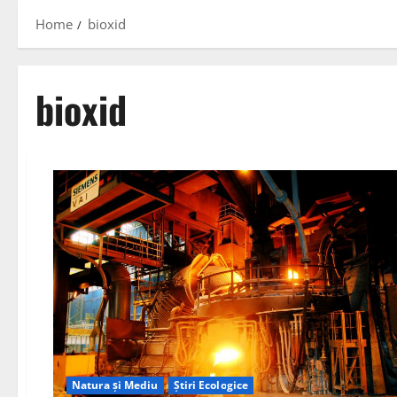
Home
bioxid
bioxid
Natura și Mediu
Știri Ecologice