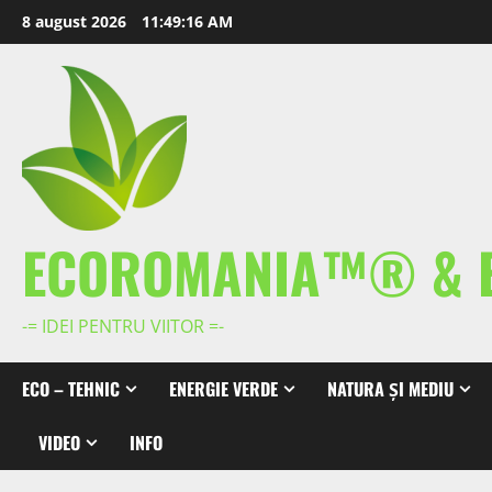
Skip
8 august 2026
11:49:17 AM
to
content
ECOROMANIA™® & 
-= IDEI PENTRU VIITOR =-
ECO – TEHNIC
ENERGIE VERDE
NATURA ȘI MEDIU
VIDEO
INFO