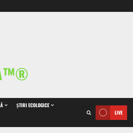
IA™®
LĂ
ȘTIRI ECOLOGICE
LIVE