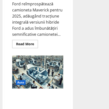
Ford reîmprospătează
camioneta Maverick pentru
2025, adăugând tracțiune
integrală versiunii hibride
Ford a adus îmbunătățiri
semnificative camionetei...
Read
Read More
more
about
Ford
reîmprospătează
camioneta
Maverick
pentru
2025,
adăugând
tracțiune
integrală
Auto
versiunii
hibride
Producătorii auto *Ford* fac
eliminare treptata a
stimulentelor fiscale pentru