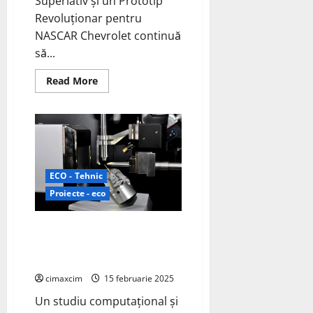
Superlativ și un Prototip
Revoluționar pentru
NASCAR Chevrolet continuă
să...
Read
Read More
more
about
Chevy
lanseaza
prima
masina
de
curse
pentru
ECO - Tehnic
NASCAR:prototipul
Daytona
Proiecte - eco
500.
Un studiu inovator asupra
electroliților solizi pentru
baterii mai sigure și eficiente
cimaxcim
15 februarie 2025
Un studiu computațional și