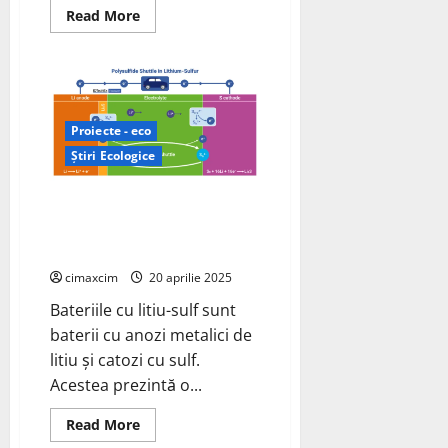
Read
Read More
more
about
SK
On
prezintă
noi
progrese
în
Proiecte - eco
cercetarea
bateriilor
Știri Ecologice
în
stare
solidă
IDTechEx: Bateriile cu litiu-sulf
urmează să devină o industrie
de miliarde
cimaxcim
20 aprilie 2025
Bateriile cu litiu-sulf sunt
baterii cu anozi metalici de
litiu și catozi cu sulf.
Acestea prezintă o...
Read
Read More
more