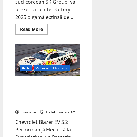
sud-coreean SK Group, va
prezenta la InterBattery
2025 o gamă extinsă de...
Read
Read More
more
about
SK
On
își
extinde
portofoliul
de
baterii
Auto
Vehicule Electrice
la
InterBattery
2025
Chevy lanseaza prima masina de
curse pentru
NASCAR:prototipul Daytona
500.
cimaxcim
15 februarie 2025
Chevrolet Blazer EV SS:
Performanță Electrică la