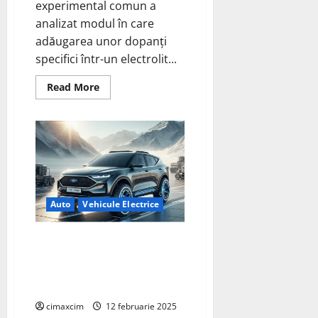
experimental comun a
analizat modul în care
adăugarea unor dopanți
specifici într-un electrolit...
Read
Read More
more
about
Un
studiu
inovator
asupra
electroliților
solizi
pentru
baterii
mai
Auto
Vehicule Electrice
sigure
și
eficiente
Ford reîmprospătează
camioneta Maverick pentru
2025, adăugând tracțiune
integrală versiunii hibride
cimaxcim
12 februarie 2025