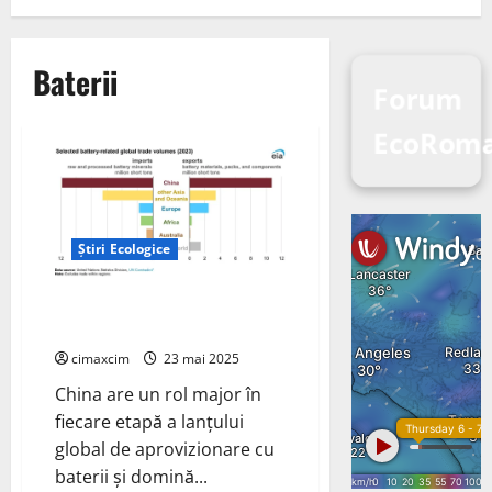
Baterii
Forum
EcoRom
Știri Ecologice
China domină comerțul global
cu minerale pentru baterii
cimaxcim
23 mai 2025
China are un rol major în
fiecare etapă a lanțului
global de aprovizionare cu
baterii și domină...