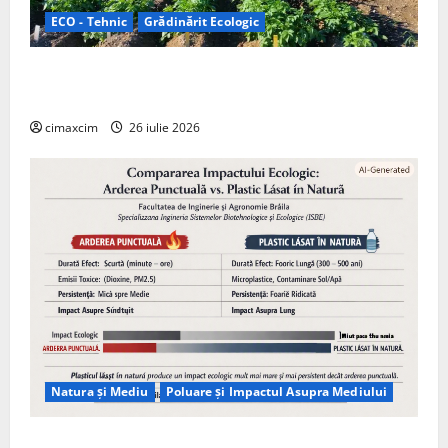
ECO - Tehnic
Grădinărit Ecologic
Agricultura Viitorului: Tranziția Ecologică bazată pe
Tehnologie, nu pe Chimicale
cimaxcim
26 iulie 2026
Natura și Mediu
Poluare și Impactul Asupra Mediului
Managementul deșeurilor în România: probleme