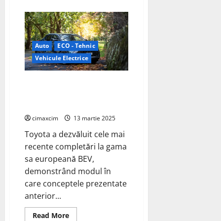
about
IDTechEx:
Bateriile
cu
litiu-
sulf
urmează
Auto
ECO - Tehnic
să
devină
Vehicule Electrice
o
industrie
de
Toyota își extinde gama de
miliarde
modele electrice cu baterii în
segmentele de bază ale Europei
cimaxcim
13 martie 2025
Toyota a dezvăluit cele mai
recente completări la gama
sa europeană BEV,
demonstrând modul în
care conceptele prezentate
anterior...
Read
Read More