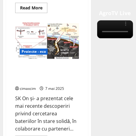
Read
Read More
more
AgroTV Live
about
China
domină
comerțul
global
cu
minerale
pentru
baterii
Proiecte - eco
SK On prezintă noi progrese în
cercetarea bateriilor în stare
solidă
cimaxcim
7 mai 2025
SK On și- a prezentat cele
mai recente descoperiri
privind cercetarea
bateriilor în stare solidă, în
colaborare cu parteneri...