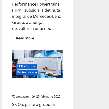
Performance Powertrains
(HPP), subsidiară deținută
integral de Mercedes-Benz
Group, a anunțat
dezvoltarea unui nou...
Read
Read More
more
about
Mercedes
AMG
High
Performance
Powertrains
lansează
ECO - Tehnic
un
nou
Proiecte - eco
sistem
inovator
de
SK On își extinde portofoliul de
baterii
solid-
baterii la InterBattery 2025
state
cimaxcim
25 februarie 2025
SK On, parte a grupului