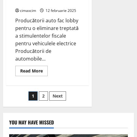
vehiculele electrice
cimaxcim
12 februarie 2025
Producătorii auto fac lobby
pentru o eliminare treptată
a stimulentelor fiscale
pentru vehiculele electrice
Producătorii de
automobile...
Read
Read More
more
about
Producătorii
auto
*Ford*
Paginație
1
2
Next
fac
eliminare
treptata
articole
a
stimulentelor
fiscale
YOU MAY HAVE MISSED
pentru
vehiculele
electrice