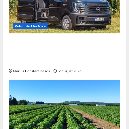
Vehicule Electrice
Interstar‑e Relax: Nissan și Eifelland au creat o
rulotă electrică care folosește bateria de 87 kWh nu
doar pentru tracțiune, ci și pentru încălzire complet
off‑grid
Marius Constantinescu
2 august 2026