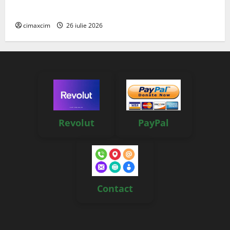
reale, soluții și tehnologii noi
cimaxcim
26 iulie 2026
Revolut
PayPal
Contact