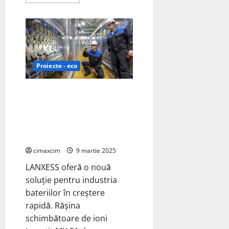
more
about
Toyota
își
extinde
gama
de
modele
electrice
cu
Proiecte - eco
baterii
în
segmentele
LANXESS introduce rășina
de
bază
schimbătoare de ioni Lewatit
ale
MK 51 pentru îndepărtarea
Europei
selectivă a borului din
concentratele metalice
cimaxcim
9 martie 2025
LANXESS oferă o nouă
soluție pentru industria
bateriilor în creștere
rapidă. Rășina
schimbătoare de ioni