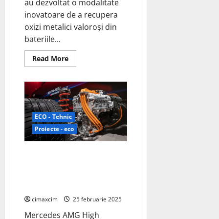
au dezvoltat o modalitate
inovatoare de a recupera
oxizi metalici valoroși din
bateriile...
Read
Read More
more
about
Universitatea
din
Leicester
au
dezvoltat
o
ECO - Tehnic
modalitate
inovatoare
Proiecte - eco
de
a
recupera
Mercedes AMG High
oxizi
metalici
Performance Powertrains
valoroși
din
lansează un nou sistem
bateriile
inovator de baterii solid-state
zdrobite
prin
cimaxcim
25 februarie 2025
utilizarea
nanoemulsiilor
Mercedes AMG High