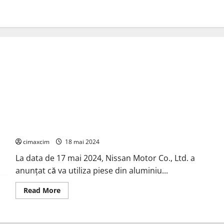
Nissan trece la utilizarea aluminiului cu emisii reduse de CO₂
până în 2030
cimaxcim
18 mai 2024
La data de 17 mai 2024, Nissan Motor Co., Ltd. a
anunțat că va utiliza piese din aluminiu...
Read
Read More
more
about
Nissan
trece