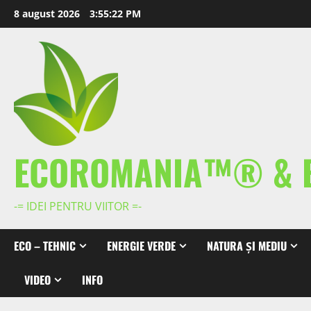
Skip
8 august 2026
3:55:23 PM
to
content
ECOROMANIA™® & 
-= IDEI PENTRU VIITOR =-
ECO – TEHNIC
ENERGIE VERDE
NATURA ȘI MEDIU
VIDEO
INFO