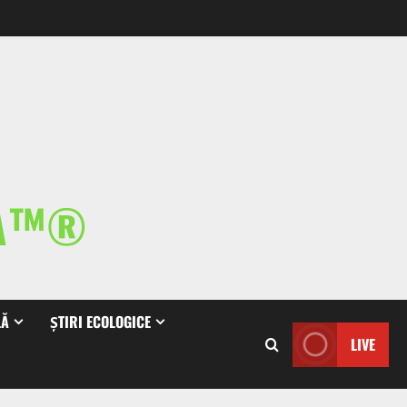
IA™®
LĂ
ȘTIRI ECOLOGICE
LIVE