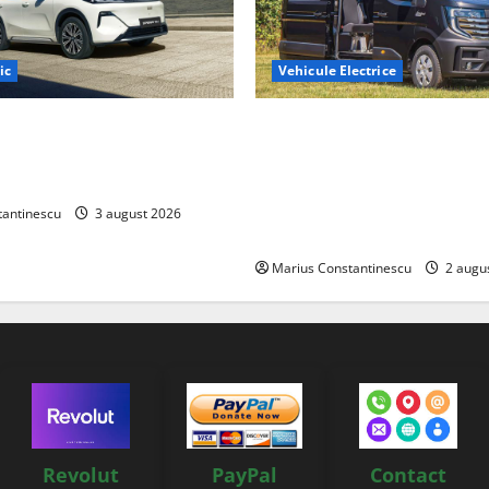
ic
Vehicule Electrice
ază „Thunder”, unul dintre
Interstar‑e Relax: Nissan și E
mpacte și eficiente sisteme
creat o rulotă electrică care
e electrică din lume
bateria de 87 kWh nu doar p
tracțiune, ci și pentru încăl
tantinescu
3 august 2026
off‑grid
Marius Constantinescu
2 augu
Revolut
PayPal
Contact