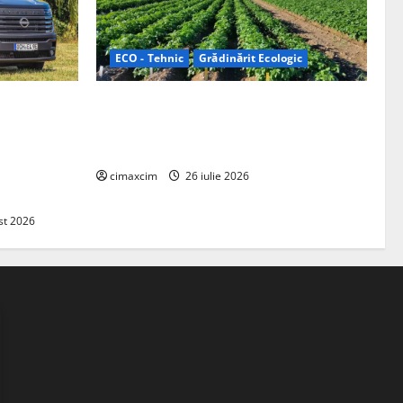
ECO - Tehnic
Grădinărit Ecologic
ifelland au
Agricultura Viitorului: Tranziția
 folosește
Ecologică bazată pe Tehnologie, nu pe
entru
Chimicale
zire complet
cimaxcim
26 iulie 2026
st 2026