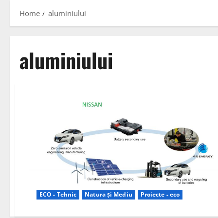
Home
aluminiului
aluminiului
ECO - Tehnic
Natura și Mediu
Proiecte - eco