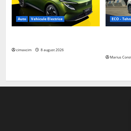
ECO - Tehn
Auto
Vehicule Electrice
Geely lanse
Nissan NX7: SUV-ul electrificat accesibil
cele mai co
care extinde gama Nissan în China
de acționar
cimaxcim
8 august 2026
Marius Cons